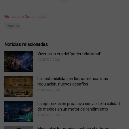
C
Noticias de Comunicación
a
T
ibex 35
t
a
e
g
g
s
o
Noticias relacionadas
:
r
i
Vivimos la era del 'poder relacional'
e
AGOSTO 7, 2026
s
:
La sostenibilidad en Iberoamérica: más
regulación, nuevos desafíos
AGOSTO 6, 2026
La optimización proactiva convierte la calidad
de medios en un motor de rendimiento
AGOSTO 5, 2026
Mediaplus Equmedia destaca el retorno a la