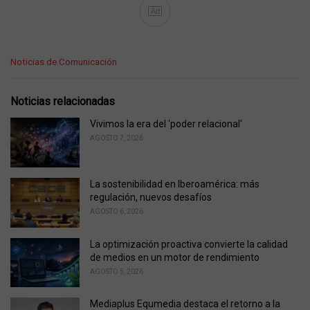
Ad
C
Noticias de Comunicación
a
t
e
Noticias relacionadas
g
o
Vivimos la era del 'poder relacional'
r
AGOSTO 7, 2026
i
e
s
La sostenibilidad en Iberoamérica: más
:
regulación, nuevos desafíos
AGOSTO 6, 2026
La optimización proactiva convierte la calidad
de medios en un motor de rendimiento
AGOSTO 5, 2026
Mediaplus Equmedia destaca el retorno a la