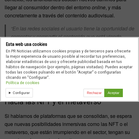
llegar al consumidor dentro del entorno
online
, y más
concretamente a través del contenido audiovisual.
“En las redes sociales el usuario tiene la oportunidad de
comentar y compartir el contenido que está viendo.
Además, las empresas se están dando cuenta del poder
Esta web usa cookies
En PR Noticias utilizamos cookies propias y de terceros para ofrecerte
de estos medios sociales, sobre todo por el
la mejor experiencia de usuario posible al recordar tus preferencias,
engagement que generan y por ello, están realizando
elaborar estadísticas de uso y ofrecerte publicidad basada en tus
hábitos de navegación (por ejemplo, páginas visitadas). Puedes aceptar
cada vez más campañas dentro de estas”, adelanta
todas las cookies pulsando en el botón “Aceptar” o configurarlas
Lucía González
, fundadora y managing director de
clicando en "Configurar".
Política de cookies
Labelium Play.
Configurar
Rechazar
Aceptar
Hacia las NFT y el metaverso
Si hablamos de plataformas que se consolidan, se espera
que nuevas posibilidades inmersivas como las NFT o el
metaverso, que están irrumpiendo en el sector, tengan su