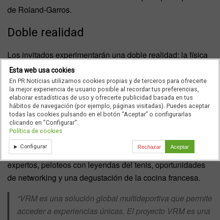
de Roland-Garros.
Doble realidad
Los invitados experimentarán una doble realidad: la física
en las pistas de tierra batida donde se celebran los
Esta web usa cookies
eventos; y el contenido virtual que les permitirá seguir
En PR Noticias utilizamos cookies propias y de terceros para ofrecerte
la mejor experiencia de usuario posible al recordar tus preferencias,
Roland-Garros en directo en un entorno de lujo.
elaborar estadísticas de uso y ofrecerte publicidad basada en tus
hábitos de navegación (por ejemplo, páginas visitadas). Puedes aceptar
Además de ver el torneo en un entorno de primera
todas las cookies pulsando en el botón “Aceptar” o configurarlas
clicando en "Configurar".
categoría, la plataforma ofrecerá una experiencia
Política de cookies
innovadora que incluirá contenidos y actividades antes y
Configurar
Rechazar
Aceptar
después de los partidos, tales como comentarios de los
expertos, peloteos con leyendas del tenis, oportunidades
de networking y una degustación de la cocina francesa.
“VRM es una solución global multideportiva que permite
acceder a experiencias únicas. El proyecto VRM es una