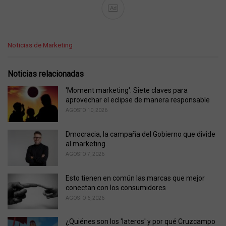
Ad
C
Noticias de Marketing
a
t
e
Noticias relacionadas
g
o
'Moment marketing': Siete claves para
r
aprovechar el eclipse de manera responsable
i
AGOSTO 10, 2026
e
s
Dmocracia, la campaña del Gobierno que divide
:
al marketing
AGOSTO 7, 2026
Esto tienen en común las marcas que mejor
conectan con los consumidores
AGOSTO 6, 2026
¿Quiénes son los 'lateros' y por qué Cruzcampo