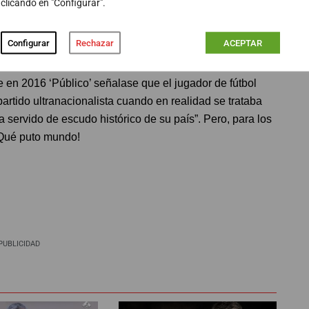
clicando en "Configurar".
el fichaje del jugador ucraniano Zozulia, señalado
diarios que primero publicaron información que asociaba
Configurar
Rechazar
ACEPTAR
en 2016 ‘Público’ señalase que el jugador de fútbol
artido ultranacionalista cuando en realidad se trataba
 servido de escudo histórico de su país”. Pero, para los
¡Qué puto mundo!
PUBLICIDAD