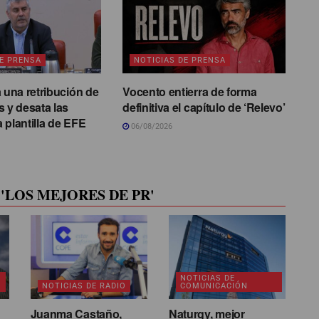
DE PRENSA
NOTICIAS DE PRENSA
a una retribución de
Vocento entierra de forma
s y desata las
definitiva el capítulo de ‘Relevo’
la plantilla de EFE
06/08/2026
'LOS MEJORES DE PR'
NOTICIAS DE
NOTICIAS DE RADIO
COMUNICACIÓN
Juanma Castaño,
Naturgy, mejor