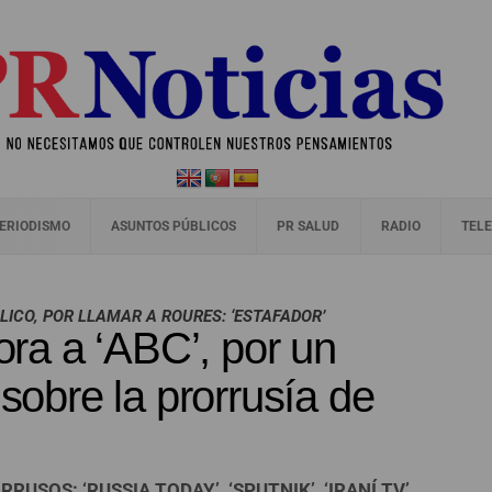
ERIODISMO
ASUNTOS PÚBLICOS
PR SALUD
RADIO
TELE
BLICO, POR LLAMAR A ROURES: ‘ESTAFADOR’
a a ‘ABC’, por un
 sobre la prorrusía de
RUSOS: ‘RUSSIA TODAY’, ‘SPUTNIK’, ‘IRANÍ TV’…