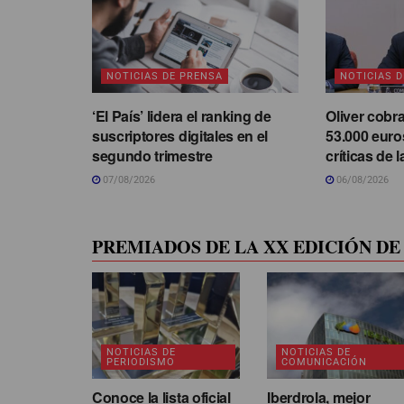
NOTICIAS DE PRENSA
NOTICIAS 
‘El País’ lidera el ranking de
Oliver cobr
suscriptores digitales en el
53.000 euro
segundo trimestre
críticas de 
07/08/2026
06/08/2026
PREMIADOS DE LA XX EDICIÓN DE 
NOTICIAS DE
NOTICIAS DE
PERIODISMO
COMUNICACIÓN
Conoce la lista oficial
Iberdrola, mejor