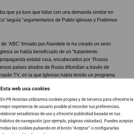
daba que ya tuvo que lidiar con una demanda similar en
ico’ seguía “argumentarios de Pablo iglesias y Podemos
 de ‘ABC’ firmado por Alandete le ha creado un serio
glesia se había beneficiado de un “tratamiento
e propaganda estatal rusa, encabezados por ‘Russia
ersos países aliados de Rusia difundían a través de
Hispán TV, en la que Iglesias había tenido un programa
Esta web usa cookies
ía beneficiado de un tratamiento positivo en los
En PR Noticias utilizamos cookies propias y de terceros para ofrecerte la
mejor experiencia de usuario posible al recordar tus preferencias,
do sus posiciones, que coincidían con los intereses de
elaborar estadísticas de uso y ofrecerte publicidad basada en tus
hábitos de navegación (por ejemplo, páginas visitadas). Puedes aceptar
todas las cookies pulsando en el botón “Aceptar” o configurarlas
ue el diario había ido de la mano en campañas prorrusas