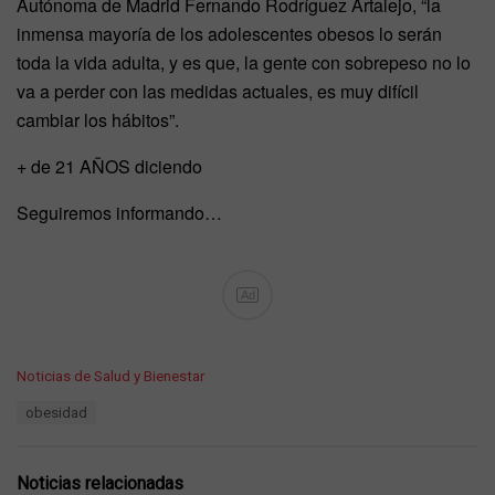
Autónoma de Madrid Fernando Rodríguez Artalejo, “la
inmensa mayoría de los adolescentes obesos lo serán
toda la vida adulta, y es que, la gente con sobrepeso no lo
va a perder con las medidas actuales, es muy difícil
cambiar los hábitos”.
+ de 21 AÑOS diciendo
Seguiremos informando…
Ad
C
Noticias de Salud y Bienestar
a
T
obesidad
t
a
e
g
g
s
o
Noticias relacionadas
:
r