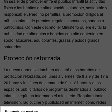
fin sea el de promover entre el público infantil la actividad
física y los hábitos de alimentación saludable, sostenible y
responsable”. Pero, no permitirá la promoción dirigida al
público infantil de premios, regalos, concursos, sorteos o
patrocinios. Con este decreto, el Ministerio quiere evitar la
publicidad de alimentos y bebidas con alto contenido en
sodio, azúcares, edulcorantes, grasas y ácidos grasos
saturados.
Protección reforzada
La nueva normativa también afectará a los horarios de
protección reforzada, de lunes a viernes, de 8 a 9 y de 17 a
20 horas y los fines de semana de 9 a 12 horas, y a los
espacios publicitarios de programas destinados al público
infantil, según ha informado el ministerio. Regulará tanto
televisión, radio, cine y publicidad en internet, como redes
sociales, webs o aps, cuando los contenidos se dirijan a
Esta web usa cookies