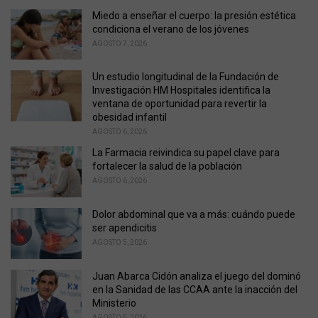
i
Miedo a enseñar el cuerpo: la presión estética
e
condiciona el verano de los jóvenes
s
AGOSTO 7, 2026
:
Un estudio longitudinal de la Fundación de
Investigación HM Hospitales identifica la
ventana de oportunidad para revertir la
obesidad infantil
AGOSTO 6, 2026
La Farmacia reivindica su papel clave para
fortalecer la salud de la población
AGOSTO 6, 2026
Dolor abdominal que va a más: cuándo puede
ser apendicitis
AGOSTO 5, 2026
Juan Abarca Cidón analiza el juego del dominó
en la Sanidad de las CCAA ante la inacción del
Ministerio
AGOSTO 5, 2026