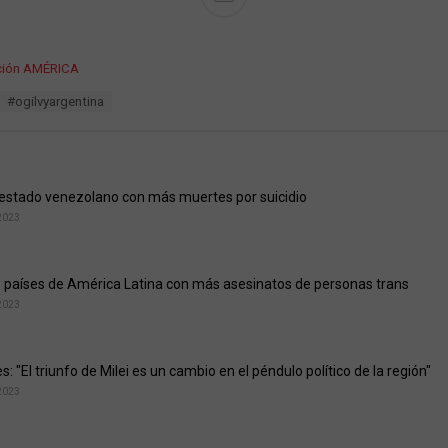
ción AMÉRICA
#ogilvyargentina
 estado venezolano con más muertes por suicidio
2023
s países de América Latina con más asesinatos de personas trans
2023
: "El triunfo de Milei es un cambio en el péndulo político de la región"
2023