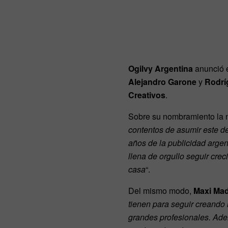
Ogilvy Argentina
anunció e
Alejandro Garone
y
Rodrí
Creativos
.
Sobre su nombramiento la n
contentos de asumir este d
años de la publicidad argen
llena de orgullo seguir cr
casa
“.
Del mismo modo,
Maxi Ma
tienen para seguir creand
grandes profesionales. Ade