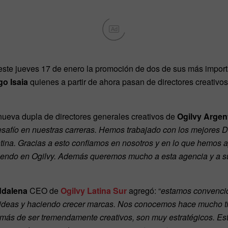
Ad
ste jueves 17 de enero la promoción de dos de sus más importan
go Isaia
quienes a partir de ahora pasan de directores creativo
ueva dupla de directores generales creativos de
Ogilvy Argen
esafío en nuestras carreras. Hemos trabajado con los mejores D
tina. Gracias a esto confiamos en nosotros y en lo que hemos 
eciendo en Ogilvy. Además queremos mucho a esta agencia y a su
ddalena
CEO de
Ogilvy Latina Sur
agregó: “
estamos convencid
o ideas y haciendo crecer marcas. Nos conocemos hace mucho
más de ser tremendamente creativos, son muy estratégicos. Es