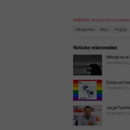
C
AMÉRICA
,
Noticias de Comunica
a
T
#Argentina
#dgc
#ogilvy
t
a
e
g
g
s
o
Noticias relacionadas
:
r
i
Mérida es el
e
NOVIEMBRE 23, 
s
:
Estos son lo
NOVIEMBRE 22, 
Jorge Fuentes
NOVIEMBRE 21, 