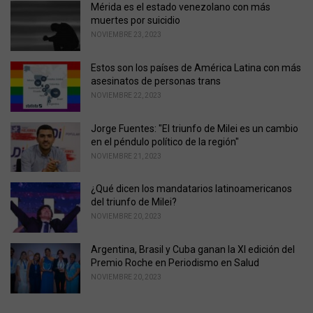
i
Mérida es el estado venezolano con más
e
muertes por suicidio
s
NOVIEMBRE 23, 2023
:
Estos son los países de América Latina con más
asesinatos de personas trans
NOVIEMBRE 22, 2023
Jorge Fuentes: "El triunfo de Milei es un cambio
en el péndulo político de la región"
NOVIEMBRE 21, 2023
¿Qué dicen los mandatarios latinoamericanos
del triunfo de Milei?
NOVIEMBRE 20, 2023
Argentina, Brasil y Cuba ganan la XI edición del
Premio Roche en Periodismo en Salud
NOVIEMBRE 20, 2023