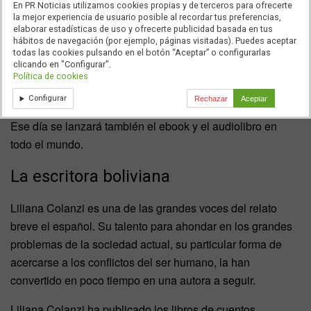
La obra ganadora elegida por mayoría del jurado recibió
En PR Noticias utilizamos cookies propias y de terceros para ofrecerte
la mejor experiencia de usuario posible al recordar tus preferencias,
25.000 euros.
elaborar estadísticas de uso y ofrecerte publicidad basada en tus
hábitos de navegación (por ejemplo, páginas visitadas). Puedes aceptar
La obra ganadora del
VII Premio Ribera del Duero
se
todas las cookies pulsando en el botón “Aceptar” o configurarlas
clicando en "Configurar".
publicará en una primera edición en papel
Política de cookies
simultáneamente en
Argentina
,
Bolivia
,
Ecuador
,
Chile
,
Configurar
Rechazar
Aceptar
Colombia
,
España
,
México
y
Uruguay
el 11 de mayo.
Ese día se lanzará también el ebook y el audiolibro en
todo el mundo.
La escritora boliviana
Liliana Colanzi es una de las grandes voces del relato
breve el español. Su talento para ahondar en los grandes
problemas de la sociedad actual, su particular forma de
acercarse a los conflictos del ser humano, la han
convertido en poco tiempo en una autora a seguir.
Liliana Colanzi ha publicado los libros de cuentos