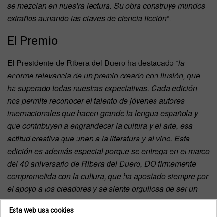
se mezclan en nuestra lectura. Su obra construye mundos
extraños aunando las claves de ciencia ficción
“.
El Premio
El Presidente de Ribera del Duero ha destacado “
la
enorme relevancia de un premio creado con ilusión, que
ha superado todas nuestras expectativas. Cada edición
nos permite reconocer el talento de jóvenes autores
internacionales que hacen grande la lengua española y
que contribuyen a engrandecer la cultura y el arte, esa
actitud creativa que unen a la literatura y al vino. Esta
edición es además especial porque se entrega en el marco
del 40 aniversario de Ribera del Duero, DO firmemente
comprometida con la cultura, que ha apostado siempre por
el apoyo a los creadores y se siente orgullosa de ser un
referente de apoyo y de buen vino para todos”.
Esta web usa cookies