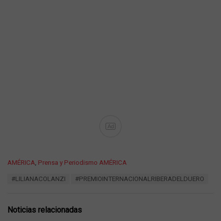
Ad
C
AMÉRICA
,
Prensa y Periodismo AMÉRICA
a
T
#LILIANACOLANZI
#PREMIOINTERNACIONALRIBERADELDUERO
t
a
e
g
g
s
o
Noticias relacionadas
:
r