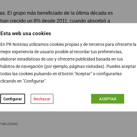
as. El grupo más beneficiado de la última década es
 han crecido un 8% desde 2011, cuando absorbió a
 caso de Henneo, cuyos beneficios han crecido un 80%
Esta web usa cookies
crecido considerablemente, implantando importantes
En PR Noticias utilizamos cookies propias y de terceros para ofrecerte la
mejor experiencia de usuario posible al recordar tus preferencias,
elaborar estadísticas de uso y ofrecerte publicidad basada en tus
llas se explican atendiendo a la falta de inversión. Uno
hábitos de navegación (por ejemplo, páginas visitadas). Puedes aceptar
 que a principios de la pasada década se desprendió de
todas las cookies pulsando en el botón “Aceptar” o configurarlas
n cuanto al ejercicio de 2021, algunos indicadores
clicando en "Configurar".
ras de los grupos que cotizan en Bolsa, los ingresos
o y Unidad Editorial podrían crecer hasta un 7%.
Configurar
Rechazar
ACEPTAR
PUBLICIDAD