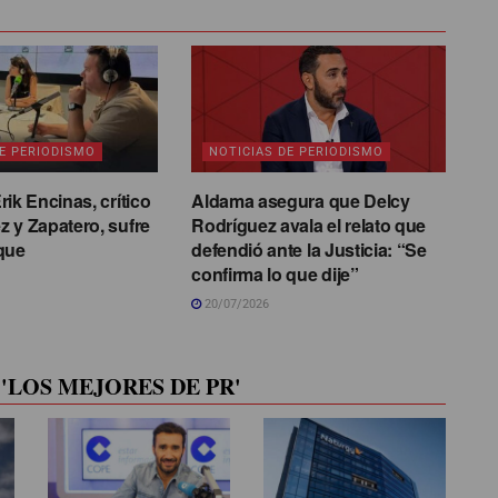
DE PERIODISMO
NOTICIAS DE PERIODISMO
ik Encinas, crítico
Aldama asegura que Delcy
 y Zapatero, sufre
Rodríguez avala el relato que
que
defendió ante la Justicia: “Se
confirma lo que dije”
20/07/2026
'LOS MEJORES DE PR'