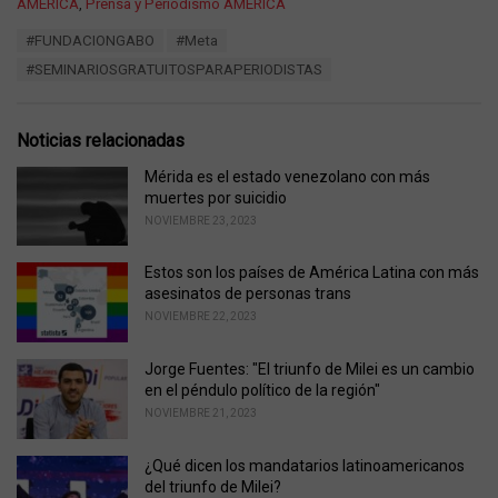
C
AMÉRICA
,
Prensa y Periodismo AMÉRICA
a
T
#FUNDACIONGABO
#Meta
t
a
e
#SEMINARIOSGRATUITOSPARAPERIODISTAS
g
g
s
o
:
r
Noticias relacionadas
i
e
Mérida es el estado venezolano con más
s
muertes por suicidio
:
NOVIEMBRE 23, 2023
Estos son los países de América Latina con más
asesinatos de personas trans
NOVIEMBRE 22, 2023
Jorge Fuentes: "El triunfo de Milei es un cambio
en el péndulo político de la región"
NOVIEMBRE 21, 2023
¿Qué dicen los mandatarios latinoamericanos
del triunfo de Milei?