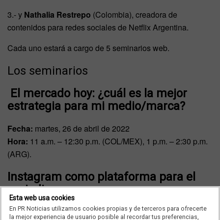
3.- y
Nathalia Restrepo
(Colombia), creadora de
contenidos para redes sociales de Netflix Argentina.
Cada uno estará a cargo de 5 seminarios web.
Los seminarios
El mercado hoy: ¿cuál es la mejor
estrategia para mi medio/marca?
Fecha:
martes, 26 de abril de 2022
Hora:
11 a.m. – 12:30 p.m. (COL/MEX), 1 p.m. – 2:30 p.m.
(ARG).
Instagram como plataforma para el
periodismo
Esta web usa cookies
En PR Noticias utilizamos cookies propias y de terceros para ofrecerte
Fecha:
jueves, 28 de abril de 2022
la mejor experiencia de usuario posible al recordar tus preferencias,