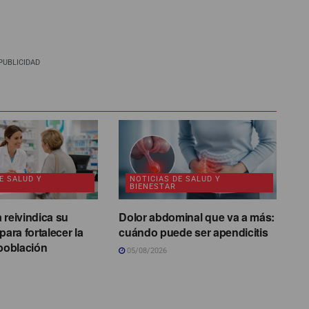
PUBLICIDAD
E SALUD Y
NOTICIAS DE SALUD Y
BIENESTAR
 reivindica su
Dolor abdominal que va a más:
para fortalecer la
cuándo puede ser apendicitis
 población
05/08/2026