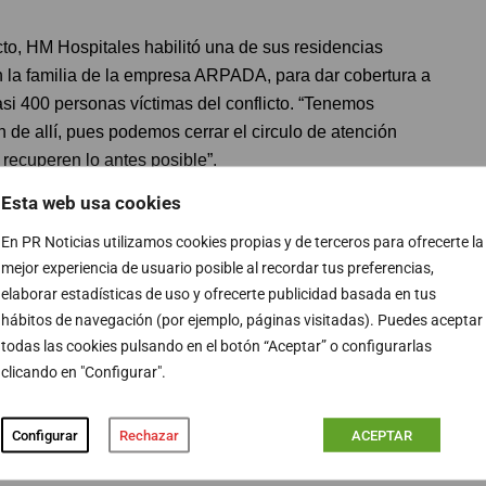
cto, HM Hospitales habilitó una de sus residencias
on la familia de la empresa ARPADA, para dar cobertura a
si 400 personas víctimas del conflicto. “Tenemos
 de allí, pues podemos cerrar el circulo de atención
 recuperen lo antes posible”.
Esta web usa cookies
r y viendo resultados de la última iniciativa, HM
En PR Noticias utilizamos cookies propias y de terceros para ofrecerte la
partamento internacional a trabajar intensamente para
mejor experiencia de usuario posible al recordar tus preferencias,
ea por la guerra de Ucrania o por otras causas.
elaborar estadísticas de uso y ofrecerte publicidad basada en tus
hábitos de navegación (por ejemplo, páginas visitadas). Puedes aceptar
erido mostrar su agradecimiento por el compromiso que
todas las cookies pulsando en el botón “Aceptar” o configurarlas
 colaborado con el grupo HM. “Desde el principio, sin
clicando en "Configurar".
 y su talante, pusieron todos sus medios a disposición
ar todo”, a lo que ha añadido que, “estamos muy
Configurar
Rechazar
ACEPTAR
 granito de arena con la tragedia que esta viviendo esta