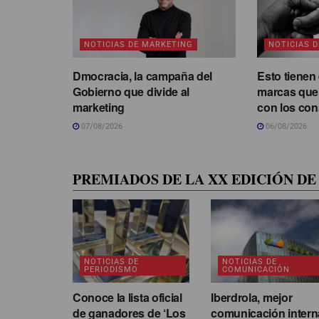
NOTICIAS DE MARKETING
NOTICIAS 
Dmocracia, la campaña del
Esto tienen
Gobierno que divide al
marcas que
marketing
con los co
07/08/2026
06/08/2026
PREMIADOS DE LA XX EDICIÓN DE 
NOTICIAS DE
NOTICIAS DE
PERIODISMO
COMUNICACIÓN
Conoce la lista oficial
Iberdrola, mejor
de ganadores de ‘Los
comunicación intern