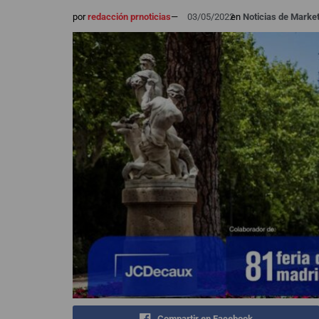
por
redacción prnoticias
—
03/05/2022
en
Noticias de Marke
Compartir en Facebook