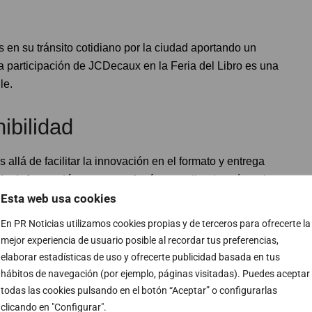
en su tránsito cotidiano por la ciudad aportando un
la participación de JCDecaux en la Feria del Libro es una
le.
ibilidad
allá de facilitar la innovación en el formato y entrega
el o información por megafonía
, cumpliendo así con los
Esta web usa cookies
torno natural de El Retiro que para la dirección de la
En PR Noticias utilizamos cookies propias y de terceros para ofrecerte la
mejor experiencia de usuario posible al recordar tus preferencias,
ar con la Feria del Libro de Madrid, ya que es uno
elaborar estadísticas de uso y ofrecerte publicidad basada en tus
 la capital. La idea del viaje, lema de la Feria
hábitos de navegación (por ejemplo, páginas visitadas). Puedes aceptar
ión que tenemos del medio exterior al ser un
todas las cookies pulsando en el botón “Aceptar” o configurarlas
clicando en "Configurar".
as. Nuestros esfuerzos en innovación y