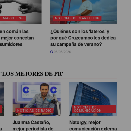
DE MARKETING
NOTICIAS DE MARKETING
 en común las
¿Quiénes son los ‘lateros’ y
 mejor conectan
por qué Cruzcampo les dedica
nsumidores
su campaña de verano?
05/08/2026
'LOS MEJORES DE PR'
NOTICIAS DE
NOTICIAS DE RADIO
COMUNICACIÓN
Juanma Castaño,
Naturgy, mejor
a
mejor periodista de
comunicación externa