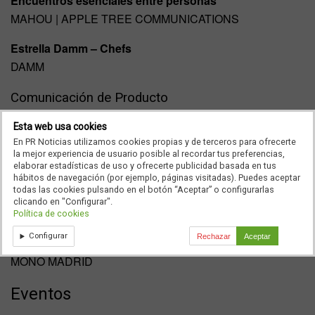
Encuentros esenciales entre personas
MAHOU | APPLE TREE COMMUNICATIONS
Estrella Damm – Chefs
DAMM
Comunicación de Producto
Esta web usa cookies
La huella que dejamos
En PR Noticias utilizamos cookies propias y de terceros para ofrecerte
BBVA
la mejor experiencia de usuario posible al recordar tus preferencias,
elaborar estadísticas de uso y ofrecerte publicidad basada en tus
Una campaña diferente | 42 Madrid
hábitos de navegación (por ejemplo, páginas visitadas). Puedes aceptar
todas las cookies pulsando en el botón “Aceptar” o configurarlas
FUNDACIÓN TELEFÓNICA | PRODIGIOSO VOLCÁN
clicando en "Configurar".
Política de cookies
Etiquetas
Configurar
Rechazar
Aceptar
WALLAPOP | HOTWIRE PUBLIC RELATIONS SPAIN |
MONO MADRID
Eventos