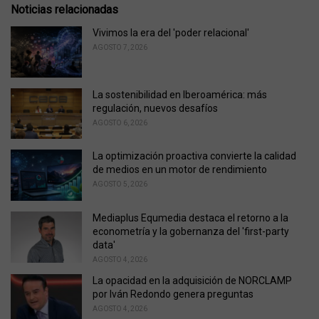
e
Noticias relacionadas
g
o
Vivimos la era del 'poder relacional'
r
AGOSTO 7, 2026
i
e
s
La sostenibilidad en Iberoamérica: más
:
regulación, nuevos desafíos
AGOSTO 6, 2026
La optimización proactiva convierte la calidad
de medios en un motor de rendimiento
AGOSTO 5, 2026
Mediaplus Equmedia destaca el retorno a la
econometría y la gobernanza del 'first-party
data'
AGOSTO 4, 2026
La opacidad en la adquisición de NORCLAMP
por Iván Redondo genera preguntas
AGOSTO 4, 2026