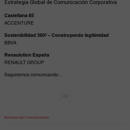
Estrategia Global de Comunicación Corporativa
Castellana 85
ACCENTURE
Sostenibilidad 360º – Construyendo legitimidad
BBVA
Renaulution España
RENAULT GROUP
Seguiremos comunicando…
Ad
C
Noticias de Comunicación
a
t