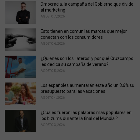
o
Dmocracia, la campaña del Gobierno que divide
r
al marketing
i
AGOSTO 7, 2026
e
s
Esto tienen en común las marcas que mejor
:
conectan con los consumidores
AGOSTO 6, 2026
¿Quiénes son los 'lateros' y por qué Cruzcampo
les dedica su campaña de verano?
AGOSTO 5, 2026
Los españoles aumentarán este año un 3,6% su
presupuesto para las vacaciones
AGOSTO 4, 2026
¿Cuáles fueron las palabras más populares en
los bizums durante la final del Mundial?
AGOSTO 3, 2026