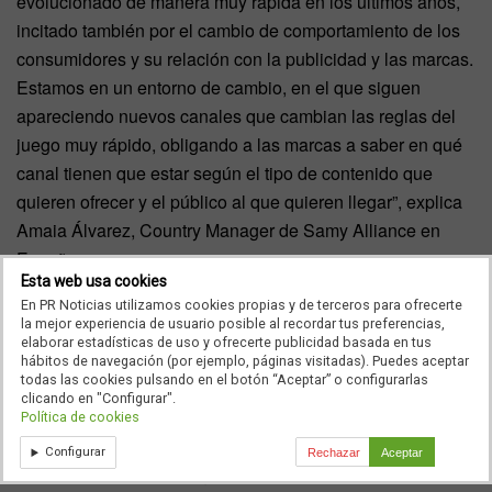
evolucionado de manera muy rápida en los últimos años,
incitado también por el cambio de comportamiento de los
consumidores y su relación con la publicidad y las marcas.
Estamos en un entorno de cambio, en el que siguen
apareciendo nuevos canales que cambian las reglas del
juego muy rápido, obligando a las marcas a saber en qué
canal tienen que estar según el tipo de contenido que
quieren ofrecer y el público al que quieren llegar”, explica
Amaia Álvarez, Country Manager de Samy Alliance en
España.
Esta web usa cookies
Nuevas plataformas sociales, nuevos
En PR Noticias utilizamos cookies propias y de terceros para ofrecerte
la mejor experiencia de usuario posible al recordar tus preferencias,
canales de comunicación
elaborar estadísticas de uso y ofrecerte publicidad basada en tus
hábitos de navegación (por ejemplo, páginas visitadas). Puedes aceptar
todas las cookies pulsando en el botón “Aceptar” o configurarlas
TikTok es la plataforma que ha sumado más usuarios de
clicando en "Configurar".
empresa nuevos en los últimos tres meses. El 41,7% de
Política de cookies
las marcas aseguran haber creado un perfil en estos
Configurar
Rechazar
Aceptar
meses. La plataforma sigue siendo desconocida para