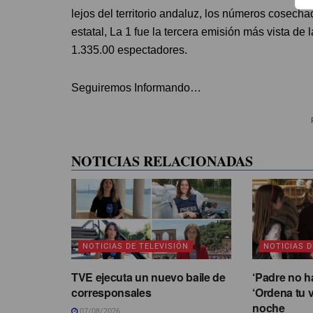
lejos del territorio andaluz, los números cosec
estatal, La 1 fue la tercera emisión más vista d
1.335.00 espectadores.
Seguiremos Informando…
NOTICIAS RELACIONADAS
NOTICIAS DE TELEVISIÓN
NOTICIAS D
TVE ejecuta un nuevo baile de
‘Padre no h
corresponsales
‘Ordena tu v
noche
07/08/2026