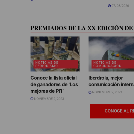
07/08/2026
PREMIADOS DE LA XX EDICIÓN DE 
NOTICIAS DE
NOTICIAS DE
PERIODISMO
COMUNICACIÓN
Conoce la lista oficial
Iberdrola, mejor
de ganadores de ‘Los
comunicación intern
mejores de PR’
NOVIEMBRE 2, 2023
NOVIEMBRE 2, 2023
CONOCE AL R