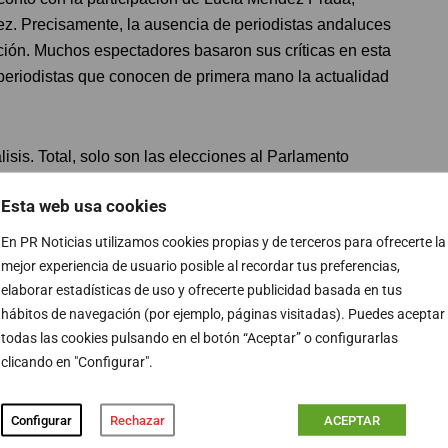
ez. Precisamente, la ausencia de periodistas andaluces
ión. Muchos espectadores basaron sus críticas en esta
periodistas que conocen de primera mano la actualidad
isis. Total, solo son las elecciones al Parlamento
Esta web usa cookies
En PR Noticias utilizamos cookies propias y de terceros para ofrecerte la
mejor experiencia de usuario posible al recordar tus preferencias,
a ni politólogo andaluz en el #DebateRTVE. Es una
elaborar estadísticas de uso y ofrecerte publicidad basada en tus
 tenemos menos voz que el resto. Aquí hay talento y
hábitos de navegación (por ejemplo, páginas visitadas). Puedes aceptar
a de respeto”, señaló un usuario de Twitter.
todas las cookies pulsando en el botón “Aceptar” o configurarlas
clicando en "Configurar".
ra de Andalucía
Configurar
Rechazar
ACEPTAR
0,8% de cuota de pantalla en Andalucía. No obstante,