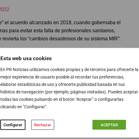
2022
me” el acuerdo alcanzado en 2018, cuando gobernaba el
s para evitar esta falta de profesionales sanitarios,
y revierta los “cambios desastrosos de su sistema MIR”.
dido comentando que el Ejecutivo socialista ha
Esta web usa cookies
l PP y ha revertido los “recortes” en la sanidad pública
En PR Noticias utilizamos cookies propias y de terceros para ofrecerte la
 “El déficit actual tiene que ver con los recortes en la
mejor experiencia de usuario posible al recordar tus preferencias,
”, ha aseverado.
elaborar estadísticas de uso y ofrecerte publicidad basada en tus
hábitos de navegación (por ejemplo, páginas visitadas). Puedes aceptar
tacando la aprobación del anteproyecto de la Ley de
todas las cookies pulsando en el botón “Aceptar” o configurarlas
universalidad del Sistema Nacional de Salud, que amplía
clicando en "Configurar".
s copagos para que, entre otros, “ningún pensionista
 o al supermercado”. “Con la derecha no hay derechos, con
Configurar
Rechazar
ACEPTAR
y decencia para la ciudadanía de este país”, ha