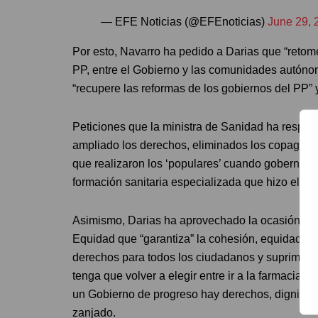
— EFE Noticias (@EFEnoticias)
June 29, 
Por esto, Navarro ha pedido a Darias que “reto
PP, entre el Gobierno y las comunidades autónoma
“recupere las reformas de los gobiernos del PP” 
Peticiones que la ministra de Sanidad ha respon
ampliado los derechos, eliminados los copagos de
que realizaron los ‘populares’ cuando gobernaban.
formación sanitaria especializada que hizo el PP
Asimismo, Darias ha aprovechado la ocasión des
Equidad que “garantiza” la cohesión, equidad y 
derechos para todos los ciudadanos y suprime lo
tenga que volver a elegir entre ir a la farmacia
un Gobierno de progreso hay derechos, dignidad 
zanjado.