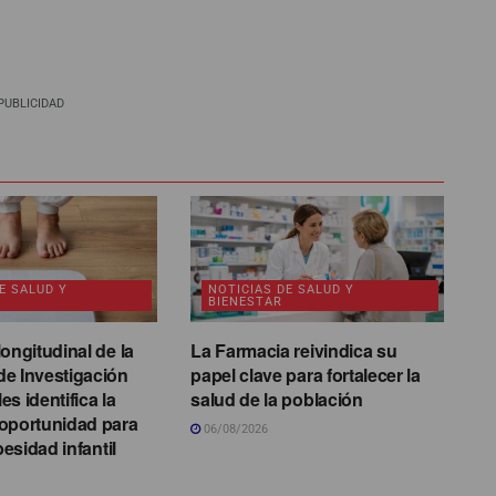
PUBLICIDAD
E SALUD Y
NOTICIAS DE SALUD Y
BIENESTAR
ongitudinal de la
La Farmacia reivindica su
e Investigación
papel clave para fortalecer la
s identifica la
salud de la población
oportunidad para
06/08/2026
besidad infantil