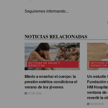
Seguiremos informando…
NOTICIAS RELACIONADAS
NOTICIAS DE SALUD Y
NOTICIAS D
BIENESTAR
BIENESTAR
Miedo a enseñar el cuerpo: la
Un estudio l
presión estética condiciona el
Fundación d
verano de los jóvenes
HM Hospitale
ventana de 
07/08/2026
revertir la o
06/08/2026