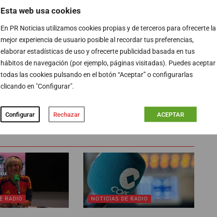
Esta web usa cookies
primera temporada al frente de
El transistor
tras la
En PR Noticias utilizamos cookies propias y de terceros para ofrecerte la
ento, y a falta de lo que diga el segundo baremo del
mejor experiencia de usuario posible al recordar tus preferencias,
ados de su antecesor creciendo hasta los 227.000
elaborar estadísticas de uso y ofrecerte publicidad basada en tus
hábitos de navegación (por ejemplo, páginas visitadas). Puedes aceptar
 escuchado de la franja.
todas las cookies pulsando en el botón “Aceptar” o configurarlas
clicando en "Configurar".
PUBLICIDAD
Configurar
Rechazar
ACEPTAR
E RADIO
NOTICIAS DE RADIO