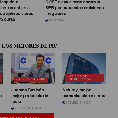
despide la
COPE eleva el tono contra la
con los deberes
SER por supuestas emisiones
s objetivos claros
irregulares
vo curso
23/07/2026
'LOS MEJORES DE PR'
NOTICIAS DE
NOTICIAS DE RADIO
COMUNICACIÓN
Juanma Castaño,
Naturgy, mejor
a
mejor periodista de
comunicación externa
radio
OCTUBRE 31, 2023
NOVIEMBRE 1, 2023