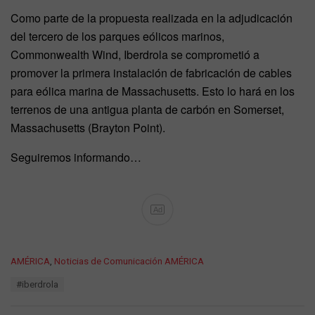
Como parte de la propuesta realizada en la adjudicación
del tercero de los parques eólicos marinos,
Commonwealth Wind, Iberdrola se comprometió a
promover la primera instalación de fabricación de cables
para eólica marina de Massachusetts. Esto lo hará en los
terrenos de una antigua planta de carbón en Somerset,
Massachusetts (Brayton Point).
Seguiremos informando…
Ad
C
AMÉRICA
,
Noticias de Comunicación AMÉRICA
a
T
#iberdrola
t
a
e
g
g