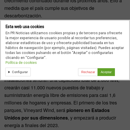
crecimiento continuado durante los próximos años. Ello a
medida que el país cumple sus objetivos de
descarbonización.
Esta web usa cookies
Los tres parques eólicos de Iberdrola
En PR Noticias utilizamos cookies propias y de terceros para ofrecerte
en construcción…
la mejor experiencia de usuario posible al recordar tus preferencias,
elaborar estadísticas de uso y ofrecerte publicidad basada en tus
hábitos de navegación (por ejemplo, páginas visitadas). Puedes aceptar
Los tres parques eólicos marinos de Iberdrola están en
todas las cookies pulsando en el botón “Aceptar” o configurarlas
construcción o desarrollo avanzado. Además todos tienen
clicando en "Configurar".
Política de cookies
contratos de venta de energía a largo plazo en las
ciudades de Massachusetts y Connecticut. Estas
Configurar
Rechazar
Aceptar
instalaciones tendrán una capacidad total de 2.800 MW,
crearán casi 11.000 nuevos puestos de trabajo y
suministrarán energía libre de emisiones para casi 1,6
millones de hogares y empresas. El primero de los tres
parques, Vineyard Wind, será
pionero en Estados
Unidos por sus dimensiones
, y empezará a producir
energía a finales del 2023.