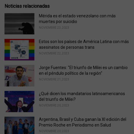
s
o
Noticias relacionadas
:
r
i
Mérida es el estado venezolano con más
e
muertes por suicidio
s
NOVIEMBRE 23, 2023
:
Estos son los países de América Latina con más
asesinatos de personas trans
NOVIEMBRE 22, 2023
Jorge Fuentes: "El triunfo de Milei es un cambio
en el péndulo político de la región"
NOVIEMBRE 21, 2023
¿Qué dicen los mandatarios latinoamericanos
del triunfo de Milei?
NOVIEMBRE 20, 2023
Argentina, Brasil y Cuba ganan la XI edición del
Premio Roche en Periodismo en Salud
NOVIEMBRE 20, 2023