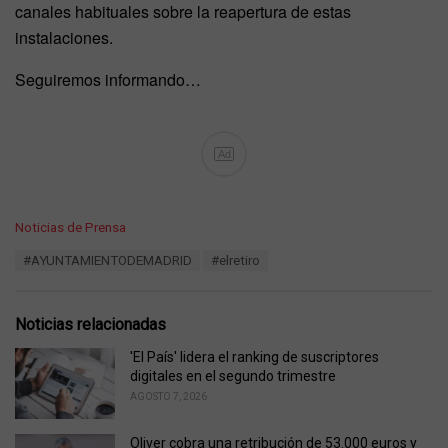
canales habituales sobre la reapertura de estas
instalaciones.
Seguiremos informando…
Ad
C
Noticias de Prensa
a
T
#AYUNTAMIENTODEMADRID
#elretiro
t
a
e
g
g
s
o
Noticias relacionadas
:
r
i
'El País' lidera el ranking de suscriptores
e
digitales en el segundo trimestre
s
AGOSTO 7, 2026
:
Oliver cobra una retribución de 53.000 euros y