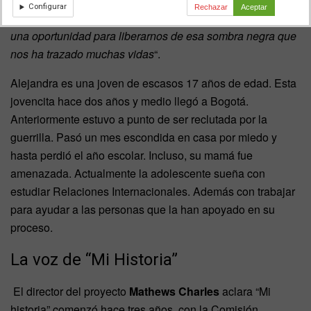
Configurar
Rechazar
Aceptar
realidad. Nosotros hemos sufrido mucho y, para mí, ha sido
una oportunidad para liberarnos de esa sombra negra que
nos ha trazado muchas vidas
“.
Alejandra es una joven de escasos 17 años de edad. Esta
jovencita hace dos años y medio llegó a Bogotá.
Anteriormente estuvo a punto de ser reclutada por la
guerrilla. Pasó un mes escondida en casa por miedo y
hasta perdió el año escolar. Incluso, su mamá fue
amenazada. Actualmente la adolescente sueña con
estudiar Relaciones Internacionales. Además con trabajar
para ayudar a las personas que la han apoyado en su
proceso.
La voz de “Mi Historia”
El director del proyecto
Mathews Charles
aclara “Mi
historia” comenzó hace tres años, con la Comisión