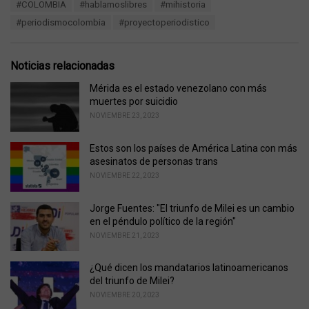
T
#COLOMBIA
#hablamoslibres
#mihistoria
t
a
e
#periodismocolombia
#proyectoperiodistico
g
g
s
o
:
r
Noticias relacionadas
i
e
Mérida es el estado venezolano con más
s
muertes por suicidio
:
NOVIEMBRE 23, 2023
Estos son los países de América Latina con más
asesinatos de personas trans
NOVIEMBRE 22, 2023
Jorge Fuentes: "El triunfo de Milei es un cambio
en el péndulo político de la región"
NOVIEMBRE 21, 2023
¿Qué dicen los mandatarios latinoamericanos
del triunfo de Milei?
NOVIEMBRE 20, 2023