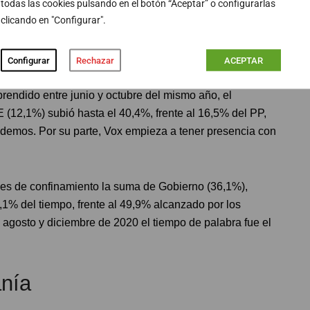
todas las cookies pulsando en el botón “Aceptar” o configurarlas
o electorales con el fin de evitar posibles distorsiones
clicando en "Configurar".
3% del tiempo total, por lo que la suma entre Gobierno
Configurar
Rechazar
ACEPTAR
 parte, el PP acaparó el 26,6%, Ciudadanos el 16,6% y
endido entre junio y octubre del mismo año, el
(12,1%) subió hasta el 40,4%, frente al 16,5% del PP,
demos. Por su parte, Vox empieza a tener presencia con
ses de confinamiento la suma de Gobierno (36,1%),
% del tiempo, frente al 49,9% alcanzado por los
e agosto y diciembre de 2020 el tiempo de palabra fue el
anía