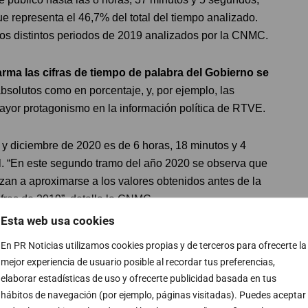
e representa el 46,7% del total del tiempo analizado.
los distintos periodos de 2019 analizados por la CNMC.
rma las cifras de tiempo de palabra del Gobierno se
absolutos como en porcentaje, y, por ejemplo, las
or protagonismo en la información política de RTVE.
 y diciembre de 2020 es de 6 horas, 18 minutos y 4
al. “En este segundo tramo del año 2020 se observa que
ezan a aproximarse a los valores obtenidos antes de la
ifras de 2019”, detalla la CNMC.
Esta web usa cookies
olíticos
En PR Noticias utilizamos cookies propias y de terceros para ofrecerte la
mejor experiencia de usuario posible al recordar tus preferencias,
mpo que ocuparon en los programas informativos de
elaborar estadísticas de uso y ofrecerte publicidad basada en tus
sentación parlamentaria en el Congreso, excluyendo
hábitos de navegación (por ejemplo, páginas visitadas). Puedes aceptar