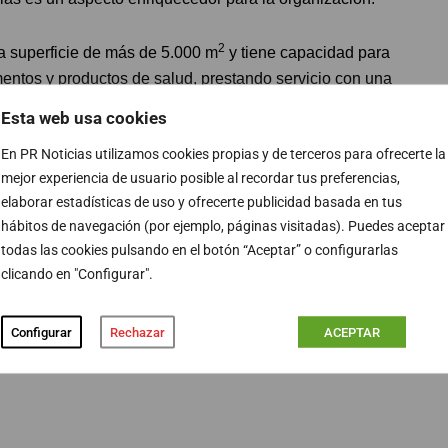
2
 superficie de más de 5.000 m
y tiene capacidad para
entos y productos de salud, prestando servicio con una
 de 400 farmacias de las Islas Baleares.
Esta web usa cookies
En PR Noticias utilizamos cookies propias y de terceros para ofrecerte la
 a nivel nacional -43 teniendo en cuenta las
mejor experiencia de usuario posible al recordar tus preferencias,
zando en su plan para contar con un centro logístico de
elaborar estadísticas de uso y ofrecerte publicidad basada en tus
cada farmacia.
hábitos de navegación (por ejemplo, páginas visitadas). Puedes aceptar
todas las cookies pulsando en el botón “Aceptar” o configurarlas
clicando en "Configurar".
PUBLICIDAD
Configurar
Rechazar
ACEPTAR