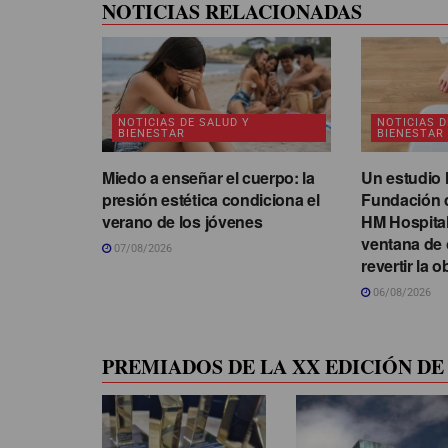
NOTICIAS RELACIONADAS
NOTICIAS DE SALUD Y
NOTICIAS D
BIENESTAR
BIENESTAR
Miedo a enseñar el cuerpo: la
Un estudio l
presión estética condiciona el
Fundación d
verano de los jóvenes
HM Hospitale
ventana de 
07/08/2026
revertir la o
06/08/2026
PREMIADOS DE LA XX EDICIÓN DE 