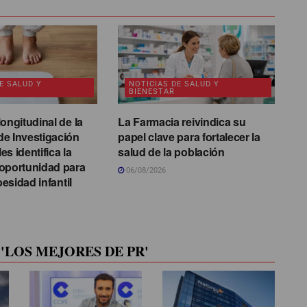
E SALUD Y
NOTICIAS DE SALUD Y
BIENESTAR
ongitudinal de la
La Farmacia reivindica su
e Investigación
papel clave para fortalecer la
s identifica la
salud de la población
oportunidad para
06/08/2026
besidad infantil
'LOS MEJORES DE PR'