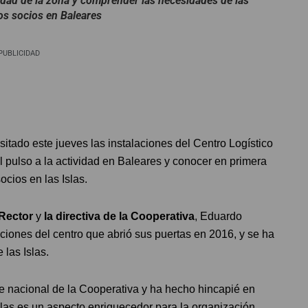
vidad de la zona y comprender las necesidades de las
os socios en Baleares
PUBLICIDAD
isitado este jueves las instalaciones del Centro Logístico
l pulso a la actividad en Baleares y conocer en primera
cios en las Islas.
 Rector
y
la directiva de la Cooperativa
, Eduardo
aciones del centro que abrió sus puertas en 2016, y se ha
 las Islas.
e nacional de la Cooperativa y ha hecho hincapié en
las es un aspecto enriquecedor para la organización.