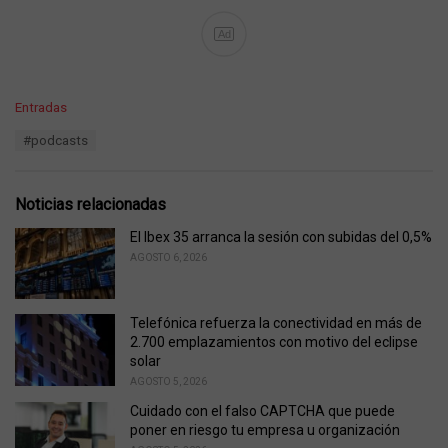
Ad
C
Entradas
a
T
#podcasts
t
a
e
g
g
s
o
Noticias relacionadas
:
r
i
El Ibex 35 arranca la sesión con subidas del 0,5%
e
AGOSTO 6, 2026
s
:
Telefónica refuerza la conectividad en más de
2.700 emplazamientos con motivo del eclipse
solar
AGOSTO 5, 2026
Cuidado con el falso CAPTCHA que puede
poner en riesgo tu empresa u organización