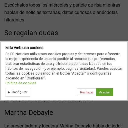
Escúchalos todos los miércoles y pártete de risa mientras
hablan de noticias extrañas, datos curiosos o anécdotas
hilarantes.
Se regalan dudas
Sin duda el amor es uno de los temas que mas apasionan.
Esta web usa cookies
Para aquellos que usan el podcasts en México una novela
En PR Noticias utilizamos cookies propias y de terceros para ofrecerte
la mejor experiencia de usuario posible al recordar tus preferencias,
reproducida nunca está de más.
elaborar estadísticas de uso y ofrecerte publicidad basada en tus
hábitos de navegación (por ejemplo, páginas visitadas). Puedes aceptar
Con este playlist encontraras emociones como llorar, reír e
todas las cookies pulsando en el botón “Aceptar” o configurarlas
clicando en "Configurar".
incluso aprender un poco más sobre el amor.
Política de cookies
Lety Sahagún y Ashley Frangie dirigen un programa de
Configurar
Rechazar
Aceptar
pareja y de la vida que no te puedes perder.
Martha Debayle
La presentadora y locutora Martha Debayle habla de todo: