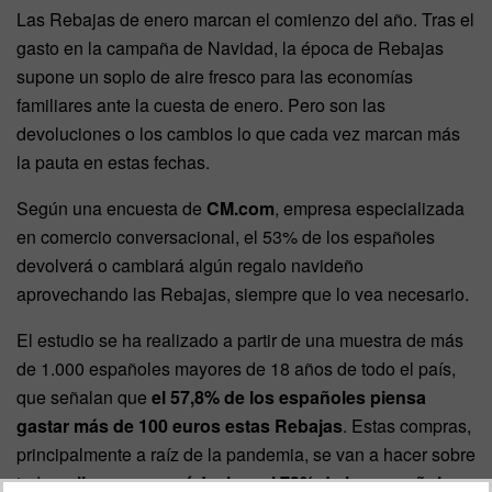
Las Rebajas de enero marcan el comienzo del año. Tras el
gasto en la campaña de Navidad, la época de Rebajas
supone un soplo de aire fresco para las economías
familiares ante la cuesta de enero. Pero son las
devoluciones o los cambios lo que cada vez marcan más
la pauta en estas fechas.
Según una encuesta de
CM.com
, empresa especializada
en comercio conversacional, el 53% de los españoles
devolverá o cambiará algún regalo navideño
aprovechando las Rebajas, siempre que lo vea necesario.
El estudio se ha realizado a partir de una muestra de más
de 1.000 españoles mayores de 18 años de todo el país,
que señalan que
el 57,8% de los españoles piensa
gastar más de 100 euros estas Rebajas
. Estas compras,
principalmente a raíz de la pandemia, se van a hacer sobre
todo
online, como así declara el 73% de los españoles
,