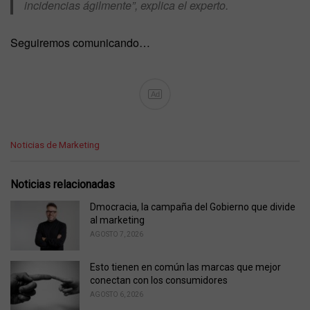
incidencias ágilmente”, explica el experto.
Seguiremos comunicando…
Ad
C
Noticias de Marketing
a
t
e
Noticias relacionadas
g
o
Dmocracia, la campaña del Gobierno que divide
r
al marketing
i
AGOSTO 7, 2026
e
s
Esto tienen en común las marcas que mejor
:
conectan con los consumidores
AGOSTO 6, 2026