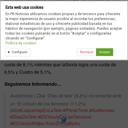
vista de la noche con su especial 8M: las mujeres de Irán
con el que convence a 574.000 espectadores y alcanza
Esta web usa cookies
En PR Noticias utilizamos cookies propias y de terceros para ofrecerte
4,7 puntos de share.
la mejor experiencia de usuario posible al recordar tus preferencias,
elaborar estadísticas de uso y ofrecerte publicidad basada en tus
Antena 3 se lleva el día
hábitos de navegación (por ejemplo, páginas visitadas). Puedes aceptar
todas las cookies pulsando en el botón “Aceptar” o configurarlas
clicando en "Configurar".
Con un promedio de 14,9%, Antena 3 se convierte en la
Política de cookies
televisión más vista del día. Superó en cuatro puntos a
Configurar
Rechazar
Aceptar
Telecinco, con 10,9%. Este jueves, La 1 cae hasta una
cuota de 8,1% mientras que laSexta logra una cuota de
6,5% y Cuatro de 5,1%.
Seguiremos Informando…
Audiencias | 📺📊 ‘Días de tele’ (6,8%) no remonta ante
un ‘El círculo de los famosos’ (11,2%)
líder
#LoqueHayEnLaTele
#PrimeTime
#Audiencias
#DiasDeTele
#ElCírculoDeLosFamosos
#ElCírculo5
https://t.co/Z7KGz6yIxc