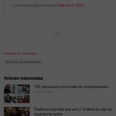
— prnoticias (@prnoticias)
March 9, 2023
Ad
C
Noticias de Televisión
a
T
Noticias de Audiencias
t
a
e
g
g
s
o
Noticias relacionadas
:
r
i
TVE ejecuta un nuevo baile de corresponsales
e
AGOSTO 7, 2026
s
:
'Padre no hay más que uno' y 'Ordena tu vida' se
reparten la noche