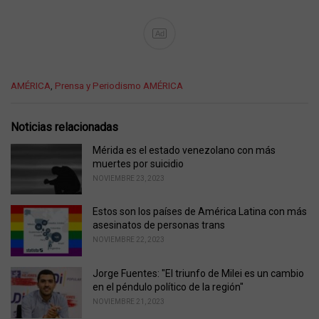
Ad
C
AMÉRICA
,
Prensa y Periodismo AMÉRICA
a
t
e
Noticias relacionadas
g
o
Mérida es el estado venezolano con más
r
muertes por suicidio
i
NOVIEMBRE 23, 2023
e
s
Estos son los países de América Latina con más
:
asesinatos de personas trans
NOVIEMBRE 22, 2023
Jorge Fuentes: "El triunfo de Milei es un cambio
en el péndulo político de la región"
NOVIEMBRE 21, 2023