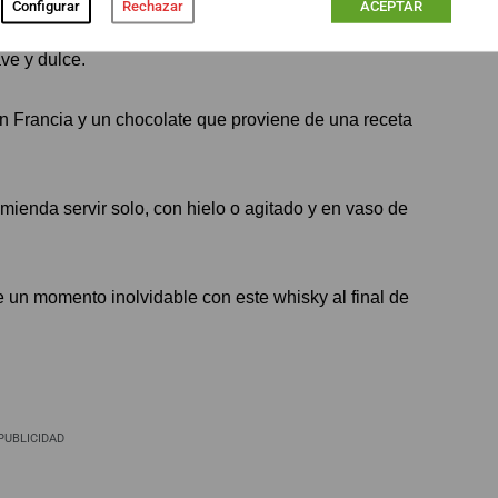
Configurar
Rechazar
ACEPTAR
a de leche irlandesa. Se utiliza whisky Jameson
ave y dulce.
en Francia y un chocolate que proviene de una receta
mienda servir solo, con hielo o agitado y en vaso de
e un momento inolvidable con este whisky al final de
PUBLICIDAD