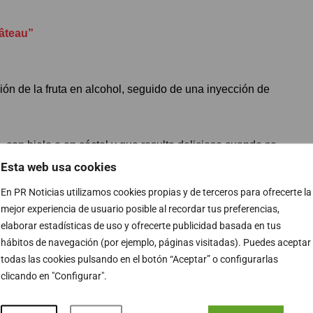
âteau”
ción de la fruta en alcohol, seguido de una inyección de
, con hielo o en cóctel y que resulta delicioso cuando se
Esta web usa cookies
En PR Noticias utilizamos cookies propias y de terceros para ofrecerte la
 la casa en su día más especial.
mejor experiencia de usuario posible al recordar tus preferencias,
elaborar estadísticas de uso y ofrecerte publicidad basada en tus
hábitos de navegación (por ejemplo, páginas visitadas). Puedes aceptar
todas las cookies pulsando en el botón “Aceptar” o configurarlas
clicando en "Configurar".