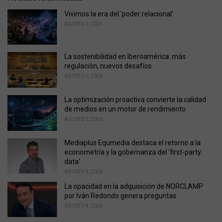
g
o
Vivimos la era del 'poder relacional'
r
AGOSTO 7, 2026
i
e
s
La sostenibilidad en Iberoamérica: más
:
regulación, nuevos desafíos
AGOSTO 6, 2026
La optimización proactiva convierte la calidad
de medios en un motor de rendimiento
AGOSTO 5, 2026
Mediaplus Equmedia destaca el retorno a la
econometría y la gobernanza del 'first-party
data'
AGOSTO 4, 2026
La opacidad en la adquisición de NORCLAMP
por Iván Redondo genera preguntas
AGOSTO 4, 2026