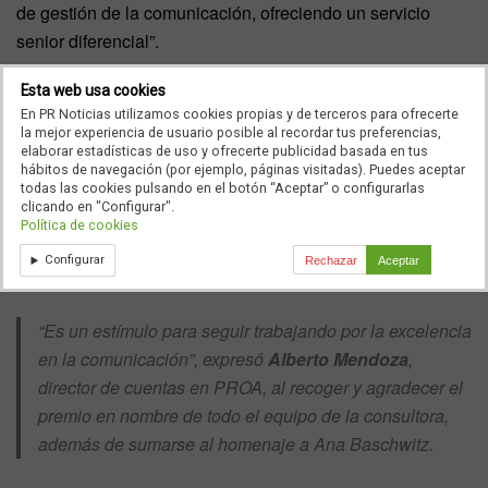
de gestión de la comunicación, ofreciendo un servicio
senior diferencial”.
La gala de entrega de premios se celebró el pasado 19 de
Esta web usa cookies
abril en el Centro Cultural Eduardo Úrculo de Madrid, y
En PR Noticias utilizamos cookies propias y de terceros para ofrecerte
la mejor experiencia de usuario posible al recordar tus preferencias,
contó con la presencia de figuras del mundo de la
elaborar estadísticas de uso y ofrecerte publicidad basada en tus
comunicación y el arte, así como con el presidente de la
hábitos de navegación (por ejemplo, páginas visitadas). Puedes aceptar
todas las cookies pulsando en el botón “Aceptar” o configurarlas
Confederación Empresarial de Madrid-CEOE (CEIM),
clicando en "Configurar".
Miguel Garrido
, y de
Luis Fernández-Matamoros
Política de cookies
Carrey
, presidente de la entidad organizadora, la
Configurar
Rechazar
Aceptar
Asociación Cultural Ana Baschwitz.
“Es un estímulo para seguir trabajando por la excelencia
en la comunicación”, expresó
Alberto Mendoza
,
director de cuentas en PROA, al recoger y agradecer el
premio en nombre de todo el equipo de la consultora,
además de sumarse al homenaje a Ana Baschwitz.