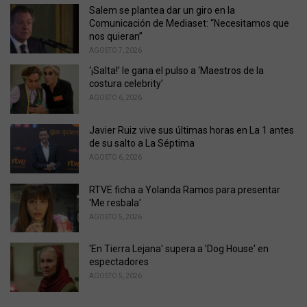
o
Salem se plantea dar un giro en la
r
Comunicación de Mediaset: “Necesitamos que
i
nos quieran”
e
AGOSTO 7, 2026
s
‘¡Salta!’ le gana el pulso a ‘Maestros de la
:
costura celebrity’
AGOSTO 6, 2026
Javier Ruiz vive sus últimas horas en La 1 antes
de su salto a La Séptima
AGOSTO 6, 2026
RTVE ficha a Yolanda Ramos para presentar
'Me resbala'
AGOSTO 5, 2026
'En Tierra Lejana' supera a 'Dog House' en
espectadores
AGOSTO 5, 2026