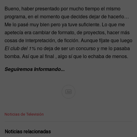
Bueno, haber presentado por mucho tiempo el mismo
programa, en el momento que decides dejar de hacerlo…
Me lo pasé muy bien pero ya tuve suficiente. Lo que me
apetecía era cambiar de formato, de proyectos, hacer más
cosas de interpretación, de ficción. Aunque fíjate que luego
El club del 1%
no deja de ser un concurso y me lo pasaba
bomba. Así que al final , algo sí que lo echaba de menos.
Seguiremos Informando..
.
Ad
C
Noticias de Televisión
a
t
e
Noticias relacionadas
g