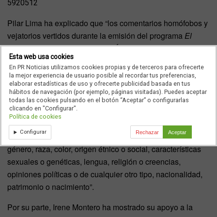
5920512
Pilar Lima ha explicado que “los comentarios homófobos y
vejatorios vertidos durante la emisión del programa
El
Hormiguero
, atentan contra el TÍTULO I Artículo 4 de la Ley
Esta web usa cookies
13/2022, de 7 de julio, General de Comunicación
En PR Noticias utilizamos cookies propias y de terceros para ofrecerte
Audiovisual, en el que se indica que “la comunicación
la mejor experiencia de usuario posible al recordar tus preferencias,
elaborar estadísticas de uso y ofrecerte publicidad basada en tus
audiovisual será respetuosa con la dignidad humana y los
hábitos de navegación (por ejemplo, páginas visitadas). Puedes aceptar
valores constitucionales” y “no incitará a la violencia, al
todas las cookies pulsando en el botón “Aceptar” o configurarlas
clicando en "Configurar".
odio o a la discriminación contra un grupo o miembros de
Política de cookies
un grupo por razón de edad, sexo, discapacidad,
Configurar
Rechazar
Aceptar
orientación sexual, identidad de género, expresión de
género, raza, color, origen étnico o social, características
sexuales o genéticas, lengua, religión o creencias,
opiniones políticas o de cualquier otro tipo, nacionalidad,
patrimonio o nacimiento”.
Por su parte, Irene Montero ha mostrado su apoyo a la