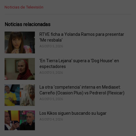
C
Noticias de Televisión
a
t
e
Noticias relacionadas
g
o
RTVE ficha a Yolanda Ramos para presentar
r
'Me resbala'
i
AGOSTO 5, 2026
e
s
'En Tierra Lejana' supera a 'Dog House' en
:
espectadores
AGOSTO 5, 2026
La otra 'competencia' interna en Mediaset:
Carreño (Ocasion Plus) vs Pedrerol (Flexicar)
AGOSTO 5, 2026
Los Kikos siguen buscando su lugar
AGOSTO 4, 2026