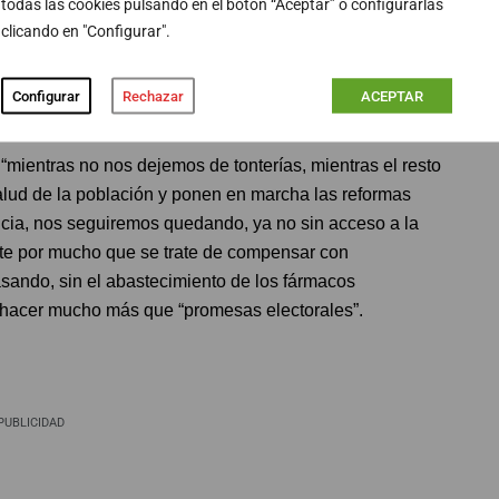
todas las cookies pulsando en el botón “Aceptar” o configurarlas
. Por tanto, mientras los españoles sigamos pensando
clicando en "Configurar".
no hagamos por adaptarnos a la industria de los
o de países europeos y quedándonos sin fármacos que la
Configurar
Rechazar
ACEPTAR
“mientras no nos dejemos de tonterías, mientras el resto
alud de la población y ponen en marcha las reformas
ncia, nos seguiremos quedando, ya no sin acceso a la
nte por mucho que se trate de compensar con
sando, sin el abastecimiento de los fármacos
ue hacer mucho más que “promesas electorales”.
PUBLICIDAD