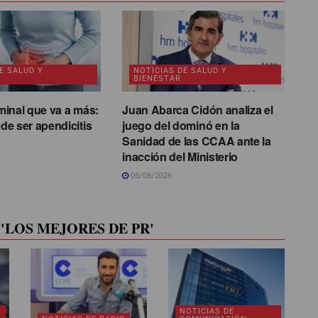
E SALUD Y
NOTICIAS DE SALUD Y
BIENESTAR
inal que va a más:
Juan Abarca Cidón analiza el
e ser apendicitis
juego del dominó en la
Sanidad de las CCAA ante la
inacción del Ministerio
05/08/2026
'LOS MEJORES DE PR'
NOTICIAS DE