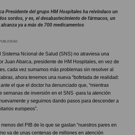
rca Presidente del grupo HM Hospitales ha reivindaco un
idos sordos, y es, el desabastecimiento de fármacos, un
y alcanza ya a más de 700 medicamentos
PUBLICIDAD
el Sistema Ncional de Salud (SNS) no atraviesa una
or Juan Abarca, presidente de HM Hospitales, en vez de
entes, cada vez sumamos más problemas sin resolver al
alabras, ahora tenemos una nueva “bofetada de realidad:
 ante el que el doctor ha denunciado que, “mientras
semanas de inversión en el SNS -para la atención
ra nuevamente y seguimos dando pasos para descender a
itarios europeos”.
 menos del PIB de lo que se gastan “nuestros pares en
“no va de unas centenas de millones en atención