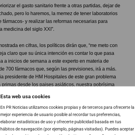
iorizar el gasto sanitario frente a otras partidas, dejar de
uchado, pero lo haremos, la memez de tener laboratorios
e fármacos- y realizar las reformas necesarias para
a medicina del siglo XXI”.
ostrada en cifras, los políticos dirán que, “me meto con
ja claro que su única intención es contar lo que pasa
pa a inicios de semana a este experto en materia de
e 700 fármacos que, según las previsiones, irá a más.
pia presidente de HM Hospitales de este gran problema
a primas desde los paises asiáticos, nuestra pobrísima
a no nuestro sino de toda la UE que tras la pandemia se
Esta web usa cookies
guna duda, lo poco que pagamos aquí por los fármacos”.
En PR Noticias utilizamos cookies propias y de terceros para ofrecerte la
mejor experiencia de usuario posible al recordar tus preferencias,
stria farmacéutica, pero esto no funciona, puesto que,
elaborar estadísticas de uso y ofrecerte publicidad basada en tus
 por la oferta y la demanda. Así, “ante la escasez de
hábitos de navegación (por ejemplo, páginas visitadas). Puedes aceptar
a UE en donde venden los fármacos por 2 o 3 veces que