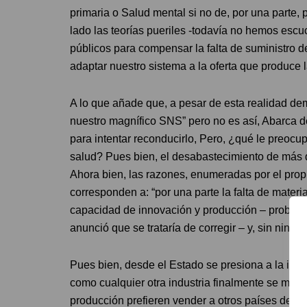
primaria o Salud mental si no de, por una parte, pr
lado las teorías pueriles -todavía no hemos esc
públicos para compensar la falta de suministro d
adaptar nuestro sistema a la oferta que produce l
A lo que añade que, a pesar de esta realidad dem
nuestro magnífico SNS” pero no es así, Abarca de
para intentar reconducirlo, Pero, ¿qué le preocu
salud? Pues bien, el desabastecimiento de más d
Ahora bien, las razones, enumeradas por el pro
corresponden a: “por una parte la falta de materi
capacidad de innovación y producción – problem
anunció que se trataría de corregir – y, sin nin
Pues bien, desde el Estado se presiona a la indu
como cualquier otra industria finalmente se mueve
producción prefieren vender a otros países de l