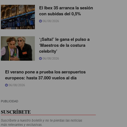
El Ibex 35 arranca la sesión
con subidas del 0,5%
06/08/2026
‘¡Salta!’ le gana el pulso a
‘Maestros de la costura
celebrity’
06/08/2026
El verano pone a prueba los aeropuertos
europeos: hasta 37.000 vuelos al día
06/08/2026
PUBLICIDAD
SUSCRÍBETE
Suscríbete a nuestro boletín y no te pierdas las noticias
más relevantes y exclusivas.