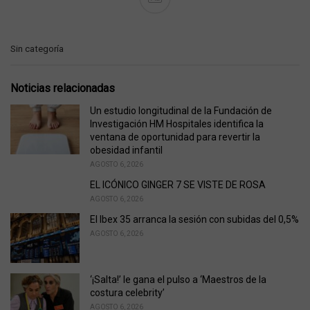
C
Sin categoría
a
t
e
Noticias relacionadas
g
o
Un estudio longitudinal de la Fundación de
r
Investigación HM Hospitales identifica la
i
ventana de oportunidad para revertir la
e
obesidad infantil
s
AGOSTO 6, 2026
:
EL ICÓNICO GINGER 7 SE VISTE DE ROSA
AGOSTO 6, 2026
El Ibex 35 arranca la sesión con subidas del 0,5%
AGOSTO 6, 2026
‘¡Salta!’ le gana el pulso a ‘Maestros de la
costura celebrity’
AGOSTO 6, 2026