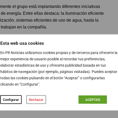
mente el grupo está implantando diferentes iniciativas
de energía. Entre ellas destaca: la iluminación eficiente
atización, sistemas eficientes de uso de agua, hasta la
 trabajan en la compañía.
o en marcha recientemente un plan de
instalaciones
Esta web usa cookies
de reducir su huella de carbono. En concreto, se han
En PR Noticias utilizamos cookies propias y de terceros para ofrecerte la
centros
, la mayoría sobre las cubiertas de los mismos,
mejor experiencia de usuario posible al recordar tus preferencias,
n estas 6,8 GWh de energía anual, lo que se traduce en
elaborar estadísticas de uso y ofrecerte publicidad basada en tus
hábitos de navegación (por ejemplo, páginas visitadas). Puedes aceptar
todas las cookies pulsando en el botón “Aceptar” o configurarlas
 instalaciones de microgeneración
que producen
clicando en "Configurar".
 de energía solar térmica
, dos plantas de
producción
ma de control energético que posibilita la
Configurar
Rechazar
ACEPTAR
a de la energía generada y consumida.