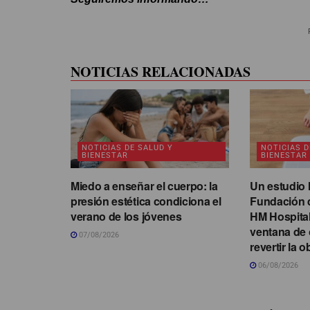
NOTICIAS RELACIONADAS
NOTICIAS DE SALUD Y
NOTICIAS D
BIENESTAR
BIENESTAR
Miedo a enseñar el cuerpo: la
Un estudio l
presión estética condiciona el
Fundación d
verano de los jóvenes
HM Hospitale
ventana de 
07/08/2026
revertir la o
06/08/2026