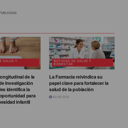
PUBLICIDAD
E SALUD Y
NOTICIAS DE SALUD Y
BIENESTAR
ongitudinal de la
La Farmacia reivindica su
e Investigación
papel clave para fortalecer la
s identifica la
salud de la población
oportunidad para
06/08/2026
besidad infantil