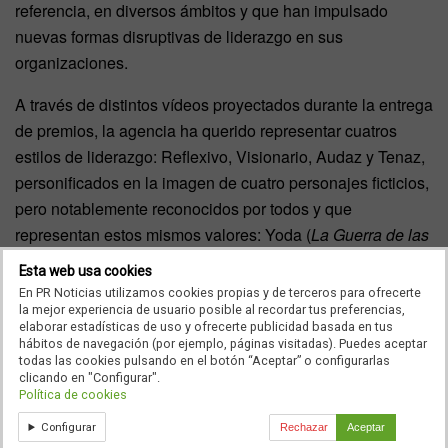
referencia, en diversos ámbitos y que han impulsado
nuevas formas disruptivas de liderazgo en sus
organizaciones.
A través de distintos vídeos proyectados durante la entrega
de premios, la agencia ha querido representar cuatros
estilos de liderazgo: Reflexivo, Visionario, Audaz y Tenaz,
personificados en la imagen de cuatro personajes ficticios,
pero notablemente reconocidos por todos y que
representan estos mismos valores: Yoda (
La Guerra de las
Galaxias
), Daenerys Targaryen (
Juego de Tronos
), Katniss
Esta web usa cookies
Everdeen (
Los Juegos del Hambre
) y Máximo Décimo
En PR Noticias utilizamos cookies propias y de terceros para ofrecerte
Meridio (Gladiator).
la mejor experiencia de usuario posible al recordar tus preferencias,
elaborar estadísticas de uso y ofrecerte publicidad basada en tus
hábitos de navegación (por ejemplo, páginas visitadas). Puedes aceptar
De esta forma,ha reco nocido la importante labor de los
todas las cookies pulsando en el botón “Aceptar” o configurarlas
verdaderos líderes, que no necesitan consultar bolas
clicando en "Configurar".
Política de cookies
mágicas y que adoptan las decisiones complejas
Configurar
asumiendo riesgos, cuando es necesario, para que sus
Rechazar
Aceptar