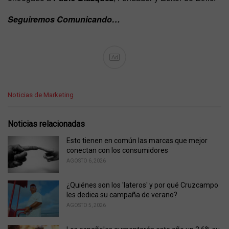
Seguiremos Comunicando…
Ad
C
Noticias de Marketing
a
t
e
Noticias relacionadas
g
o
Esto tienen en común las marcas que mejor
r
conectan con los consumidores
i
AGOSTO 6, 2026
e
s
¿Quiénes son los 'lateros' y por qué Cruzcampo
:
les dedica su campaña de verano?
AGOSTO 5, 2026