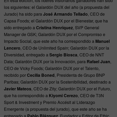
En esta edición, los líderes visionarios ganadores han sido
los siguientes: el Galardón DUX del año (a propuesta del
Jurado) ha sido para
José Armando Tellado
, CEO de
Capsa Foods; el Galardón DUX por el Bienestar, que ha
sido entregado a
Cristina Henríquez
, SVP General
Manager de GSK; Galardón DUX por el Compromiso e
Impacto Social, que este año ha correspondido a
Manuel
Lencero
, CEO de Unlimited Spain; Galardón DUX por la
Diversidad, entregado a
Sergio Biosca
, CEO de NNT
Data; Galardón DUX por la Innovación, para
Rafael Juan
,
CEO de Vicky Foods; Galardón DUX por el Talento,
recibido por
Cecilia Boned
, Presidenta de Grupo BNP
Paribas; Galardón DUX por la Sostenibilidad, destinado a
Javier Mateos
, CEO de Zity; Galardón DUX por el Futuro,
que ha correspondido a
Kiyomi Cerezo
, CEO de T3N
Sport & Investment y Premio Accésit al Liderazgo
Emergente (a propuesta del jurado),
que este año se ha
entregado a
Pablo Blázquez
, Fundador y Editor de Ethic.