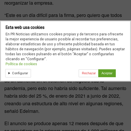
reorganizar la empresa.
“Este es un día difícil para la firma, pero quiero que todos
ustedes sepan que confío en nuestro futuro. Realmente
Esta web usa cookies
creo que nos convertiremos en LA firma de asesoría en
En PR Noticias utilizamos cookies propias y de terceros para ofrecerte
comunicaciones porque la confianza impulsa el
la mejor experiencia de usuario posible al recordar tus preferencias,
elaborar estadísticas de uso y ofrecerte publicidad basada en tus
crecimiento y la acción gana la confianza”, dijo Edelman
hábitos de navegación (por ejemplo, páginas visitadas). Puedes aceptar
en el documento.
todas las cookies pulsando en el botón “Aceptar” o configurarlas
clicando en "Configurar".
Política de cookies
Edelman había congelado las contrataciones en los
últimos meses tras un incremento en la plantilla producto
Configurar
Rechazar
Aceptar
de un aumento en el volumen de negocio tras la
pandemia, pero esto no habría sido suficiente. Tal aumento
habría sido del 25 %, de enero de 2021 a junio de 2022,
creando una estructura de alto nivel en algunas regiones,
señaló Edelman.
El anuncio se produce apenas 12 meses después de que
se convirtiera en la primera empresa de 1.000 millones de