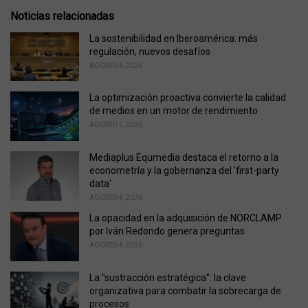
t
e
Noticias relacionadas
g
o
La sostenibilidad en Iberoamérica: más
r
regulación, nuevos desafíos
i
AGOSTO 6, 2026
e
s
La optimización proactiva convierte la calidad
:
de medios en un motor de rendimiento
AGOSTO 5, 2026
Mediaplus Equmedia destaca el retorno a la
econometría y la gobernanza del 'first-party
data'
AGOSTO 4, 2026
La opacidad en la adquisición de NORCLAMP
por Iván Redondo genera preguntas
AGOSTO 4, 2026
La "sustracción estratégica": la clave
organizativa para combatir la sobrecarga de
procesos