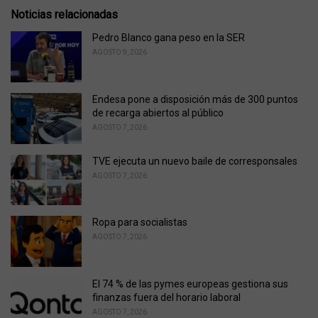
e
Noticias relacionadas
g
o
Pedro Blanco gana peso en la SER
r
AGOSTO 9, 2026
i
e
s
Endesa pone a disposición más de 300 puntos
:
de recarga abiertos al público
AGOSTO 7, 2026
TVE ejecuta un nuevo baile de corresponsales
AGOSTO 7, 2026
Ropa para socialistas
AGOSTO 7, 2026
El 74 % de las pymes europeas gestiona sus
finanzas fuera del horario laboral
AGOSTO 7, 2026