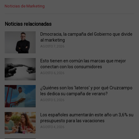
C
Noticias de Marketing
a
t
e
Noticias relacionadas
g
o
Dmocracia, la campaña del Gobierno que divide
r
al marketing
i
AGOSTO 7, 2026
e
s
Esto tienen en común las marcas que mejor
:
conectan con los consumidores
AGOSTO 6, 2026
¿Quiénes son los 'lateros' y por qué Cruzcampo
les dedica su campaña de verano?
AGOSTO 5, 2026
Los españoles aumentarán este año un 3,6% su
presupuesto para las vacaciones
AGOSTO 4, 2026