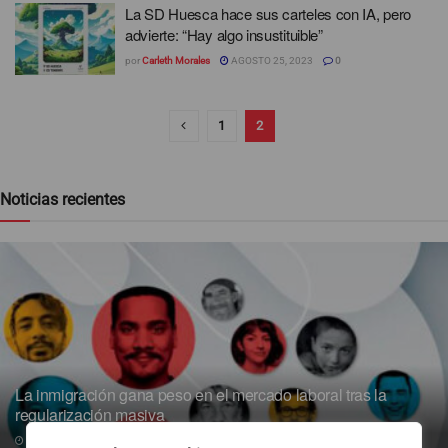
La SD Huesca hace sus carteles con IA, pero
advierte: “Hay algo insustituible”
por
Carleth Morales
AGOSTO 25, 2023
0
1
2
Noticias recientes
La inmigración gana peso en el mercado laboral tras la
regularización masiva
07/08/2026