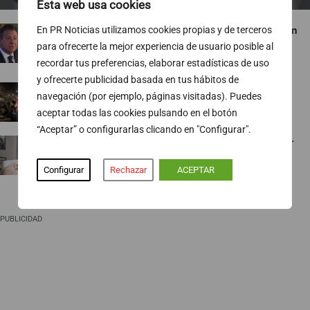
Esta web usa cookies
Salem se plantea dar un giro en la Comunicación
En PR Noticias utilizamos cookies propias y de terceros
de Mediaset: “Necesitamos que nos quieran”
para ofrecerte la mejor experiencia de usuario posible al
07/08/2026
recordar tus preferencias, elaborar estadísticas de uso
y ofrecerte publicidad basada en tus hábitos de
Vivimos la era del ‘poder relacional’
navegación (por ejemplo, páginas visitadas). Puedes
07/08/2026
aceptar todas las cookies pulsando en el botón
“Aceptar” o configurarlas clicando en "Configurar".
Barceló Funchal Oldtown invita a vivir un placer
gastronómico diferente
Configurar
Rechazar
ACEPTAR
07/08/2026
PUBLICIDAD