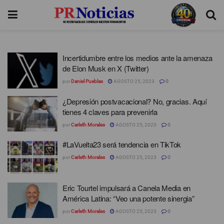
Incertidumbre entre los medios ante la amenaza
de Elon Musk en X (Twitter)
por
Daniel Pueblas
AGOSTO 25, 2023
0
¿Depresión postvacacional? No, gracias. Aquí
tienes 4 claves para prevenirla
por
Carleth Morales
AGOSTO 25, 2023
0
#LaVuelta23 será tendencia en TikTok
por
Carleth Morales
AGOSTO 25, 2023
0
Eric Tourtel impulsará a Canela Media en
América Latina: “Veo una potente sinergia”
por
Carleth Morales
AGOSTO 25, 2023
0