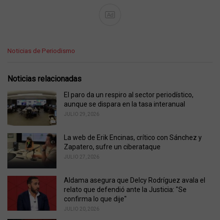
Ad
C
Noticias de Periodismo
a
t
e
Noticias relacionadas
g
o
El paro da un respiro al sector periodístico,
r
aunque se dispara en la tasa interanual
i
JULIO 29, 2026
e
s
La web de Erik Encinas, crítico con Sánchez y
:
Zapatero, sufre un ciberataque
JULIO 27, 2026
Aldama asegura que Delcy Rodríguez avala el
relato que defendió ante la Justicia: "Se
confirma lo que dije"
JULIO 20, 2026