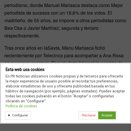
periodismo, donde Manuel Marlasca destaca como Mejor
periodista de sucesos con un 18,6% de los votos. El
madrileño, de 55 años, se impone a otros periodistas como
Bea Osa o Javier Martínez, segunda y tercero
respectivamente.
Tras once años en laSexta, Manu Marlasca fichó
recientemente por Telecinco para acompañar a Ana Rosa
en su nueva aventura. El periodista liderará la sección de
sucesos de
TardeAR
, el nuevo programa de la
Esta web usa cookies
En PR Noticias utilizamos cookies propias y de terceros para ofrecerte
comunicadora.
la mejor experiencia de usuario posible al recordar tus preferencias,
elaborar estadísticas de uso y ofrecerte publicidad basada en tus
En nuestro Ranking, Manu Marlasca también supera a
hábitos de navegación (por ejemplo, páginas visitadas). Puedes aceptar
todas las cookies pulsando en el botón “Aceptar” o configurarlas
Luis Rendueles, Cruz Morcillo o Francisco Pérez
clicando en "Configurar".
Caballero, entre otros. Puedes votar por tus favoritos
aquí
.
Política de cookies
Configurar
Rechazar
Aceptar
Seguiremos Informando…