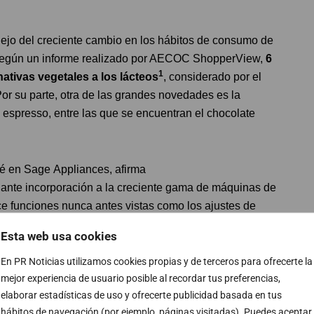
ejo del creciente cambio en los hábitos de consumo de
 según un informe realizado por AECOC ShopperView,
6
1
ativas vegetales a los lácteos
, considerado por el
 su parte, otra de las grandes novedades es la
 espresso, entre las que se encuentran el chocolate
é en Sage Appliances, afirma
ante incorporación a la creciente gama de máquinas de
e funciones nunca antes vistas como los ajustes de
Esta web usa cookies
En PR Noticias utilizamos cookies propias y de terceros para ofrecerte la
munidad de cafés especiales y estamos orgullosos de
mejor experiencia de usuario posible al recordar tus preferencias,
ologos.
elaborar estadísticas de uso y ofrecerte publicidad basada en tus
hábitos de navegación (por ejemplo, páginas visitadas). Puedes aceptar