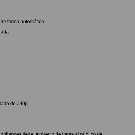
e de forma automática
izada
alado de 340g
pliances tiene un precio de venta al público de