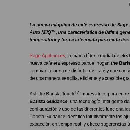
La nueva máquina de café espresso de Sage A
Auto MilQ
™
, una característica de última ge
temperatura y forma adecuada para cada tipo 
Sage Appliances
, la marca líder mundial de ele
nueva cafetera espresso para el hogar:
the
Bari
cambiar la forma de disfrutar del café y que con
de una manera sencilla, eficiente y accesible gr
TM
Así, the Barista Touch
Impress incorpora entre 
Barista Guidance
, una tecnología inteligente de
configuración y uso de las diferentes funcional
Barista Guidance identifica intuitivamente los aj
extracción en tiempo real, y ofrece sugerencias út