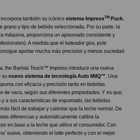
TM
incorpora también su icónico
sistema Impress
Puck
,
e grano y tipo de bebida seleccionada. Por su parte, la
e la máquina, proporciona un apisonado consistente y
ofesionales). A medida que el bateador gira, pule
 consigue aportar mucha más precisión y menos suciedad.
ora, the Barista Touch™ Impress introduce una nueva
e su
nuevo sistema de tecnología Auto MilQ™
. Una
spuma con eficacia y precisión tanto en bebidas
e de vaca, según sus diferentes propiedades. Y es que,
 y a sus características de espumado, las bebidas
s fácil de trabajar y calentar que la leche normal. De
tas diferencias y automáticamente calibra la
apor en base a la leche que utilice el consumidor. Con
a’ suave, obteniendo el latte perfecto y con el mejor