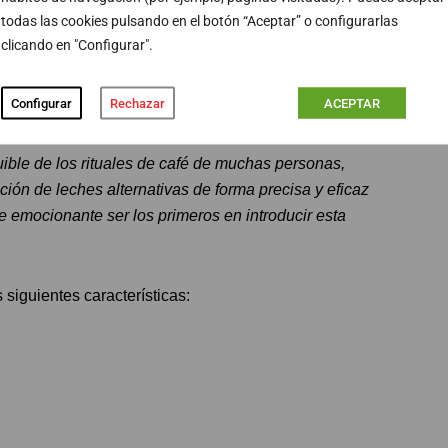
 Barista Guidance, una tecnología desarrollada
todas las cookies pulsando en el botón “Aceptar” o configurarlas
iones de los clientes. Hemos eliminado las conjeturas del
clicando en "Configurar".
rciona información en tiempo real sobre el tamaño de
er a un barista experimentado a tu lado, que te ayuda a
Configurar
Rechazar
ACEPTAR
uible de los rituales de café de muchas personas,
ción de leches alternativas de forma precisa y eficaz
 emocionante ser los primeros en introducir esta
siguientes características: