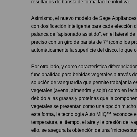
resultados de barista de forma fácil e intuitiva.
Asimismo, el nuevo modelo de Sage Appliances 
con dosificación inteligente para cada elección d
palanca de “apisonado asistido”, en el lateral d
preciso con un giro de barista de 7º (cómo los pr
automáticamente la superficie del disco, lo que
Por otro lado, y como característica diferenciad
funcionalidad para bebidas vegetales a través d
solución de vanguardia que permite trabajar la e
vegetales (avena, almendra y soja) como en lech
debido a las grasas y proteínas que la componen
vegetales se presentan como una opción mucho má
esta forma, la tecnología Auto MilQ™ reconoce es
temperatura, el tiempo, el aire y la presión del v
ello, se asegura la obtención de una ‘microespum