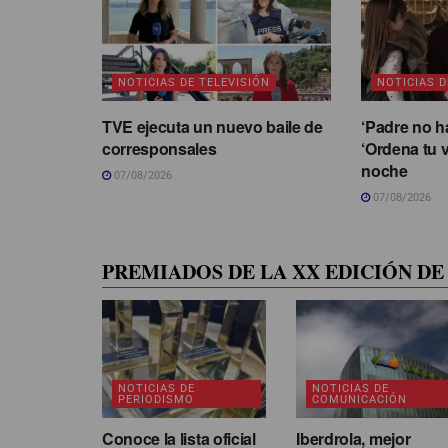
NOTICIAS DE TELEVISIÓN
NOTICIAS D
TVE ejecuta un nuevo baile de
‘Padre no h
corresponsales
‘Ordena tu v
noche
07/08/2026
07/08/2026
PREMIADOS DE LA XX EDICIÓN DE 
NOTICIAS DE
NOTICIAS DE
PERIODISMO
COMUNICACIÓN
Conoce la lista oficial
Iberdrola, mejor