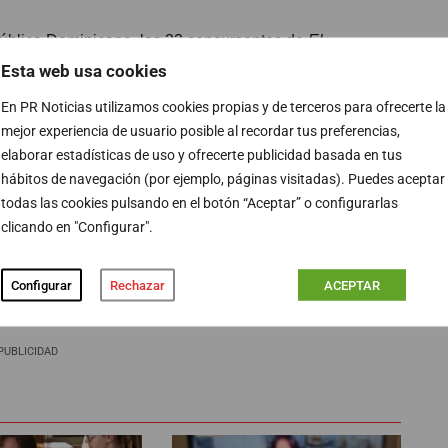
pública Dominicana, los 33 concursantes de
El
ndiciones y pruebas muy exigentes si quieren ganar… y
Esta web usa cookies
 tendrán comida, colchón y mosquitera, otros dormirán
En PR Noticias utilizamos cookies propias y de terceros para ofrecerte la
do en los retos.
mejor experiencia de usuario posible al recordar tus preferencias,
elaborar estadísticas de uso y ofrecerte publicidad basada en tus
ro de mujeres y un último mixto— que estarán liderados
hábitos de navegación (por ejemplo, páginas visitadas). Puedes aceptar
r de fitness Cesc Escolá, la exboxeadora Joana
todas las cookies pulsando en el botón “Aceptar” o configurarlas
son los capitanes de los equipos, mientras que Julian
clicando en "Configurar".
tadores del programa.
Configurar
Rechazar
ACEPTAR
PUBLICIDAD