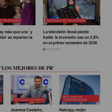
E TELEVISIÓN
NOTICIAS DE TELEVISIÓN
ay más que uno’ y
La televisión lineal pierde
ida’ se reparten la
fuelle: la inversión cae un 2,8%
en el primer semestre de 2026
07/08/2026
'LOS MEJORES DE PR'
NOTICIAS DE
NOTICIAS DE RADIO
COMUNICACIÓN
Juanma Castaño,
Naturgy, mejor