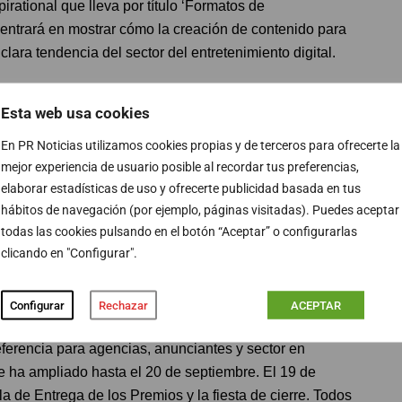
irational que lleva por título ‘Formatos de
e centrará en mostrar cómo la creación de contenido para
lara tendencia del sector del entretenimiento digital.
pirational´23 se celebrará de manera híbrida del 17 al 19
Esta web usa cookies
esenciales y se retransmitirán vía streaming, y por la
En PR Noticias utilizamos cookies propias y de terceros para ofrecerte la
nline. La venta de entradas para asistir ya está
mejor experiencia de usuario posible al recordar tus preferencias,
ncias se distribuirán en los siguientes Espacios
elaborar estadísticas de uso y ofrecerte publicidad basada en tus
 Content & Connected Media, AI & Data, Digital
hábitos de navegación (por ejemplo, páginas visitadas). Puedes aceptar
vation y Retail Media & Ecommerce.
todas las cookies pulsando en el botón “Aceptar” o configurarlas
clicando en "Configurar".
que más innovador
os trabajos que marcan la diferencia en entornos
Configurar
Rechazar
ACEPTAR
va, planificación estratégica y ejecución, que hayan
eferencia para agencias, anunciantes y sector en
se ha ampliado hasta el 20 de septiembre. El 19 de
a de Entrega de los Premios y la fiesta de cierre. Todos