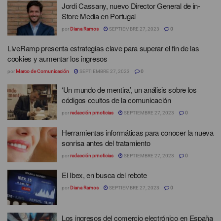
Jordi Cassany, nuevo Director General de in-
Store Media en Portugal
por
Diana Ramos
SEPTIEMBRE 27, 2023
0
LiveRamp presenta estrategias clave para superar el fin de las
cookies y aumentar los ingresos
por
Marco de Comunicación
SEPTIEMBRE 27, 2023
0
‘Un mundo de mentira’, un análisis sobre los
códigos ocultos de la comunicación
por
redacción prnoticias
SEPTIEMBRE 27, 2023
0
Herramientas informáticas para conocer la nueva
sonrisa antes del tratamiento
por
redacción prnoticias
SEPTIEMBRE 27, 2023
0
El Ibex, en busca del rebote
por
Diana Ramos
SEPTIEMBRE 27, 2023
0
Los ingresos del comercio electrónico en España