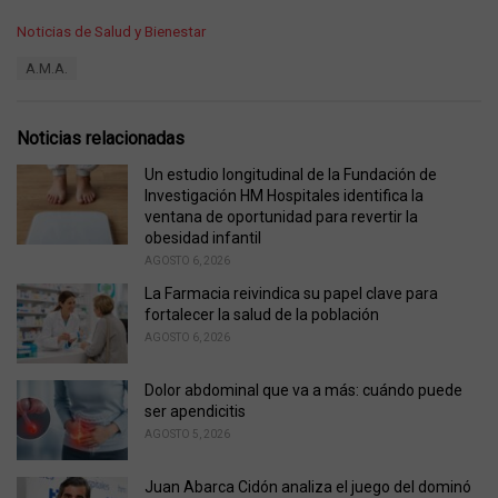
C
Noticias de Salud y Bienestar
a
T
A.M.A.
t
a
e
g
g
s
o
Noticias relacionadas
:
r
i
Un estudio longitudinal de la Fundación de
e
Investigación HM Hospitales identifica la
s
ventana de oportunidad para revertir la
:
obesidad infantil
AGOSTO 6, 2026
La Farmacia reivindica su papel clave para
fortalecer la salud de la población
AGOSTO 6, 2026
Dolor abdominal que va a más: cuándo puede
ser apendicitis
AGOSTO 5, 2026
Juan Abarca Cidón analiza el juego del dominó