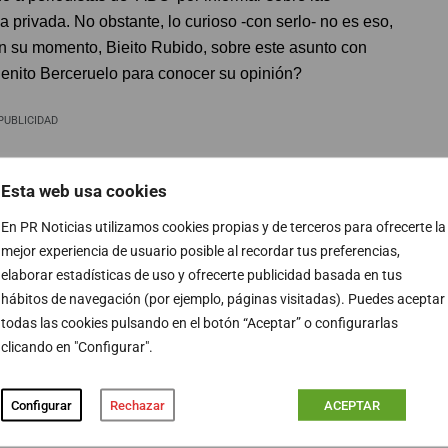
privada. No obstante, lo curioso -con serlo- no es eso,
 en su momento, Bieito Rubido, sobre este asunto con
Benito Berceruelo para conocer su opinión?
PUBLICIDAD
Esta web usa cookies
En PR Noticias utilizamos cookies propias y de terceros para ofrecerte la
mejor experiencia de usuario posible al recordar tus preferencias,
elaborar estadísticas de uso y ofrecerte publicidad basada en tus
hábitos de navegación (por ejemplo, páginas visitadas). Puedes aceptar
EL TOPO
todas las cookies pulsando en el botón “Aceptar” o configurarlas
rez Llorca: “No
LAS SONRISAS DE 13TV
clicando en "Configurar".
nder cómo puede
30/01/2026
mas de primera o de
Configurar
Rechazar
ACEPTAR