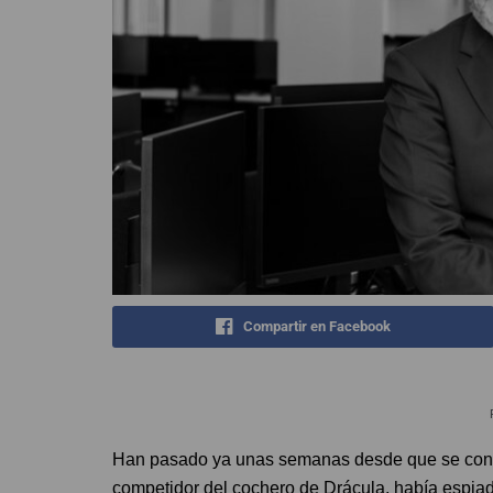
Compartir en Facebook
Han pasado ya unas semanas desde que se conoci
competidor del cochero de Drácula, había espiado