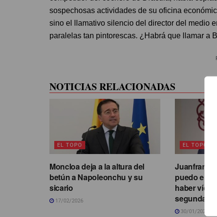
sospechosas actividades de su oficina económica 
sino el llamativo silencio del director del medio
paralelas tan pintorescas. ¿Habrá que llamar a 
NOTICIAS RELACIONADAS
EL TOPO
EL TOPO
Moncloa deja a la altura del
Juanfran Pé
betún a Napoleonchu y su
puedo ente
sicario
haber vícti
segunda”
17/02/2026
30/01/2026