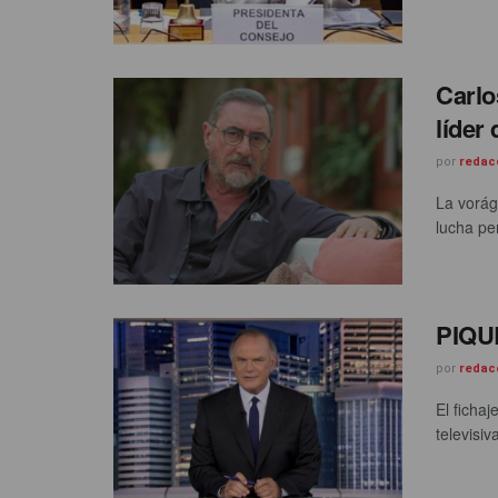
Carlo
líder
por
redac
La vorág
lucha pe
PIQU
por
redac
El ficha
televisi