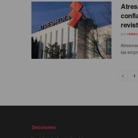
Atres
confi
revis
por
redac
Atresmed
las empr
1
Secciones