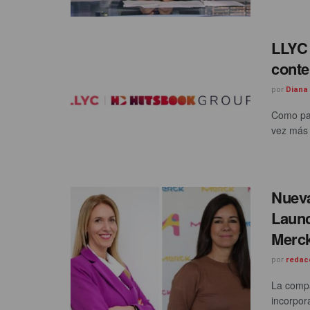
LLYC 
conte
por
Diana
Como par
vez más 
Nueva
Launc
Merc
por
redac
La compa
incorpor