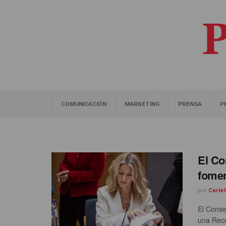
COMUNICACIÓN
MARKETING
PRENSA
P
El Co
fomen
por
Carle
El Conse
una Reco