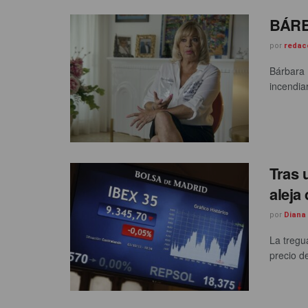
BÁRB
por
redac
Bárbara 
incendiar
Tras 
aleja
por
Diana
La tregu
precio de