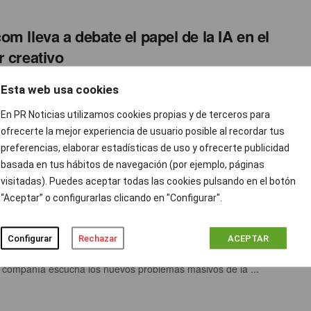
om lleva a debate el papel de la IA en el
r creativo
 Ramos
NOVIEMBRE 28, 2023
0
Esta web usa cookies
el último año y especialmente, en los últimos meses, la
En PR Noticias utilizamos cookies propias y de terceros para
umbre que ha generado la irrupción de las herramientas ...
ofrecerte la mejor experiencia de usuario posible al recordar tus
preferencias, elaborar estadísticas de uso y ofrecerte publicidad
basada en tus hábitos de navegación (por ejemplo, páginas
paso de ti’: la situación que viven las
visitadas). Puedes aceptar todas las cookies pulsando en el botón
“Aceptar” o configurarlas clicando en "Configurar".
nas dependientes y sus cuidadores
n Ortega
NOVIEMBRE 28, 2023
0
Configurar
Rechazar
ACEPTAR
lanza un nuevo capítulo en su espacio 'Estamos Conectados',
 compañía escucha los nuevos problemas masivos de la ...