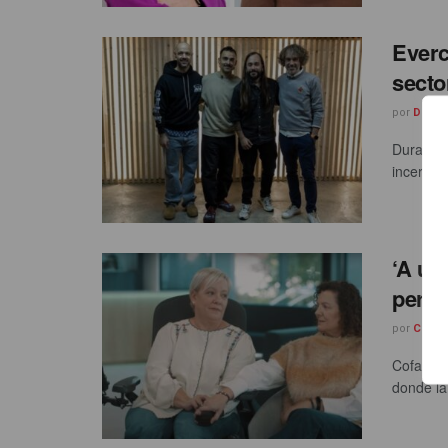
Everc
secto
por
Diana
Durante 
incertid
‘A un 
perso
por
Carme
Cofares 
donde la