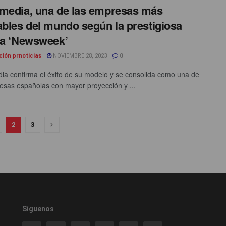
media, una de las empresas más
ables del mundo según la prestigiosa
ta ‘Newsweek’
ción prnoticias
NOVIEMBRE 28, 2023
0
ia confirma el éxito de su modelo y se consolida como una de
esas españolas con mayor proyección y ...
2
3
Síguenos