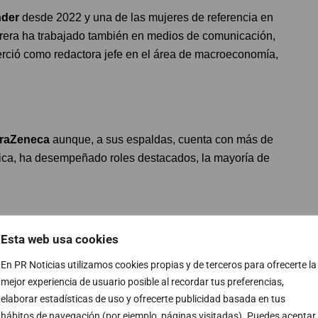
nder
desde 2022 y una de las mujeres de referencia en
arrera ha trabajado también en medios de comunicación,
rció como redactora jefe en el área de macroeconomía,
traZeneca
aunque, a sus espaldas, cuenta con más de
tica, ha desempeñado roles destacados, la mayoría de
Esta web usa cookies
te Affairs de América Latina de la firma. Cuenta con una
e Crisis y Asuntos Públicos.
En PR Noticias utilizamos cookies propias y de terceros para ofrecerte la
mejor experiencia de usuario posible al recordar tus preferencias,
elaborar estadísticas de uso y ofrecerte publicidad basada en tus
hábitos de navegación (por ejemplo, páginas visitadas). Puedes aceptar