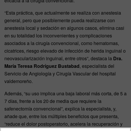
eficacia a la cirugía convencional.
“Esta práctica, que actualmente se realiza con anestesia
general, pero que posiblemente pueda realizarse con
anestesia local y sedación en algunos casos, elimina casi
en su totalidad los inconvenientes y complicaciones
asociados a la cirugía convencional, como hematomas,
cicatrices, riesgo elevado de infección de herida inguinal o
neovascularización inguinal, entre otros”, destaca la
Dra.
María Teresa Rodríguez Bustabad
, especialista del
Servicio de Angiología y Cirugía Vascular del hospital
valdemoreño.
Además, “su uso implica una baja laboral más corta, de 5 a
7 días, frente a los 20 de media que requiere la
safenectomía convencional”, explica la especialista, y,
añade que, entre los múltiples beneficios que presenta,
“reduce el dolor postoperatorio, acelera la recuperación y