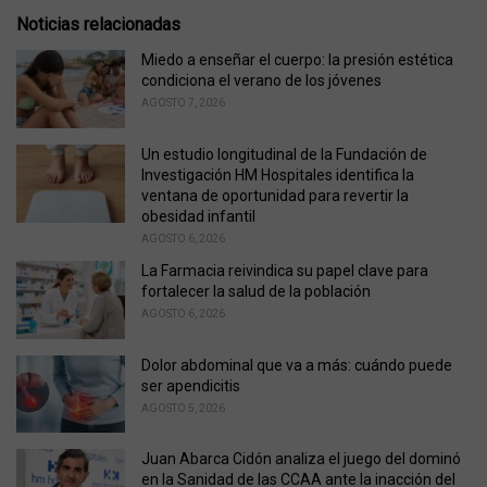
s
o
Noticias relacionadas
:
r
i
Miedo a enseñar el cuerpo: la presión estética
e
condiciona el verano de los jóvenes
s
AGOSTO 7, 2026
:
Un estudio longitudinal de la Fundación de
Investigación HM Hospitales identifica la
ventana de oportunidad para revertir la
obesidad infantil
AGOSTO 6, 2026
La Farmacia reivindica su papel clave para
fortalecer la salud de la población
AGOSTO 6, 2026
Dolor abdominal que va a más: cuándo puede
ser apendicitis
AGOSTO 5, 2026
Juan Abarca Cidón analiza el juego del dominó
en la Sanidad de las CCAA ante la inacción del