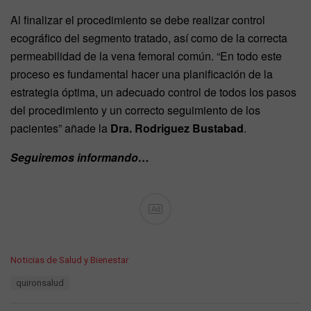
Al finalizar el procedimiento se debe realizar control
ecográfico del segmento tratado, así como de la correcta
permeabilidad de la vena femoral común. “En todo este
proceso es fundamental hacer una planificación de la
estrategia óptima, un adecuado control de todos los pasos
del procedimiento y un correcto seguimiento de los
pacientes” añade la
Dra. Rodriguez Bustabad
.
Seguiremos informando…
Ad
C
Noticias de Salud y Bienestar
a
T
quironsalud
t
a
e
g
g