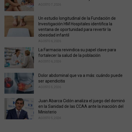
i
AGOSTO 7, 2026
e
s
Un estudio longitudinal de la Fundación de
:
Investigación HM Hospitales identifica la
ventana de oportunidad para revertir la
obesidad infantil
AGOSTO 6, 2026
La Farmacia reivindica su papel clave para
fortalecer la salud de la población
AGOSTO 6, 2026
Dolor abdominal que va a más: cuándo puede
ser apendicitis
AGOSTO 5, 2026
Juan Abarca Cidón analiza el juego del dominó
en la Sanidad de las CCAA ante la inacción del
Ministerio
AGOSTO 5, 2026