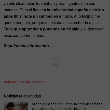
ya mis bisabuelas trabajaban y eran iguales que sus
maridos. Pero al llegar
a la universidad española en los
años 80 sí noté un cambio en el trato
. Al principio me
quedé perpleja, porque no estaba acostumbrada a ello.
Tuve que aprender a ponerme en mi sitio
y a identificar
esos comportamientos.
Seguiremos informando…
Ad
C
Noticias de Salud y Bienestar
a
t
e
Noticias relacionadas
g
o
Miedo a enseñar el cuerpo: la presión estética
r
condiciona el verano de los jóvenes