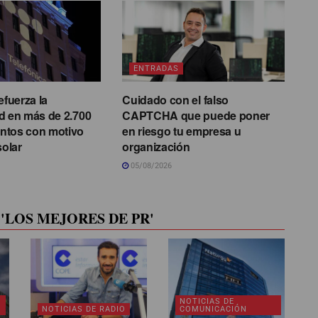
ENTRADAS
efuerza la
Cuidado con el falso
d en más de 2.700
CAPTCHA que puede poner
ntos con motivo
en riesgo tu empresa u
solar
organización
05/08/2026
'LOS MEJORES DE PR'
NOTICIAS DE
NOTICIAS DE RADIO
COMUNICACIÓN