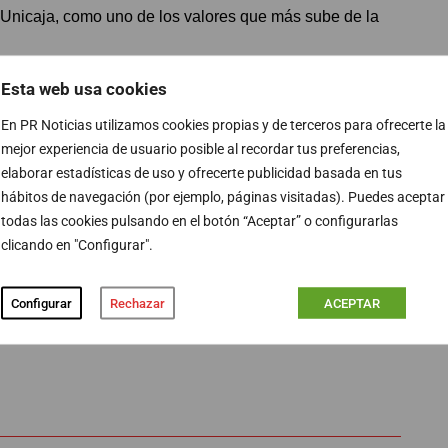
y Unicaja, como uno de los valores que más sube de la
Esta web usa cookies
 de la semana enfría los temores sobre el precio
 entre Irán e Israel
desinflaron ayer hasta un 3% su
En PR Noticias utilizamos cookies propias y de terceros para ofrecerte la
los y repite hoy cerca de los 87 dólares, frente a lso 82
mejor experiencia de usuario posible al recordar tus preferencias,
elaborar estadísticas de uso y ofrecerte publicidad basada en tus
as.
hábitos de navegación (por ejemplo, páginas visitadas). Puedes aceptar
todas las cookies pulsando en el botón “Aceptar” o configurarlas
clicando en "Configurar".
PUBLICIDAD
Configurar
Rechazar
ACEPTAR