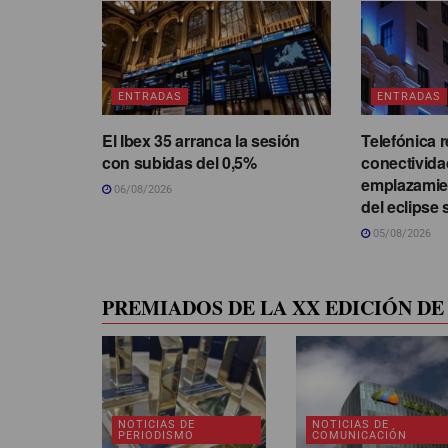
ENTRADAS
ENTRADAS
El Ibex 35 arranca la sesión
Telefónica r
con subidas del 0,5%
conectivida
emplazamie
06/08/2026
del eclipse 
05/08/2026
PREMIADOS DE LA XX EDICIÓN DE 
NOTICIAS DE
NOTICIAS DE
PERIODISMO
COMUNICACIÓN