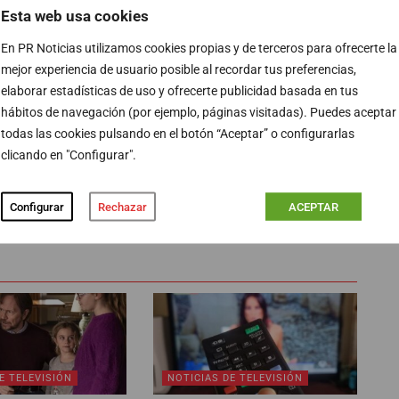
Esta web usa cookies
ía
En PR Noticias utilizamos cookies propias y de terceros para ofrecerte la
mejor experiencia de usuario posible al recordar tus preferencias,
 en la televisión más vista del día. Antena 3 se
elaborar estadísticas de uso y ofrecerte publicidad basada en tus
medio de 9,3% y La 1 no pasa de una cuota de 8,7%.
hábitos de navegación (por ejemplo, páginas visitadas). Puedes aceptar
y laSexta, con 4,9%.
todas las cookies pulsando en el botón “Aceptar” o configurarlas
clicando en "Configurar".
Configurar
Rechazar
ACEPTAR
PUBLICIDAD
E TELEVISIÓN
NOTICIAS DE TELEVISIÓN