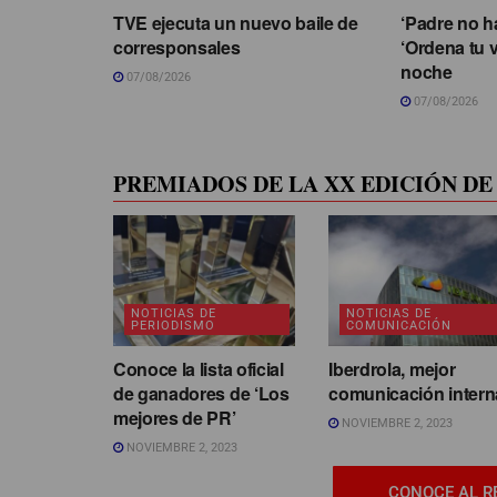
TVE ejecuta un nuevo baile de
‘Padre no h
corresponsales
‘Ordena tu v
noche
07/08/2026
07/08/2026
PREMIADOS DE LA XX EDICIÓN DE 
NOTICIAS DE
NOTICIAS DE
PERIODISMO
COMUNICACIÓN
Conoce la lista oficial
Iberdrola, mejor
de ganadores de ‘Los
comunicación intern
mejores de PR’
NOVIEMBRE 2, 2023
NOVIEMBRE 2, 2023
CONOCE AL R