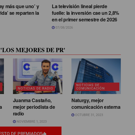
ay más que uno’ y
La televisión lineal pierde
ida’ se reparten la
fuelle: la inversión cae un 2,8%
en el primer semestre de 2026
07/08/2026
'LOS MEJORES DE PR'
NOTICIAS DE
NOTICIAS DE RADIO
COMUNICACIÓN
Juanma Castaño,
Naturgy, mejor
a
mejor periodista de
comunicación externa
radio
OCTUBRE 31, 2023
NOVIEMBRE 1, 2023
ESTO DE PREMIADOS